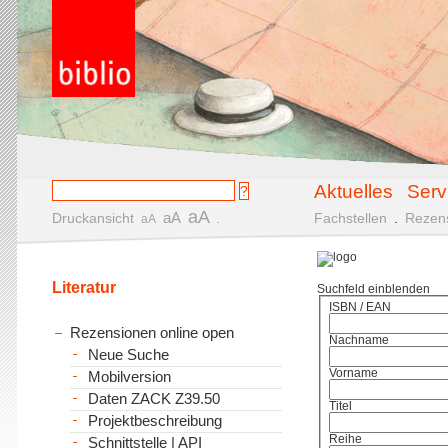
Aktuelles
Serv
aA
aA
Druckansicht
.
Fachstellen
.
Rezen
aA
Literatur
Suchfeld einblenden
ISBN / EAN
Rezensionen online open
Nachname
Neue Suche
Vorname
Mobilversion
Daten ZACK Z39.50
Titel
Projektbeschreibung
Reihe
Schnittstelle | API