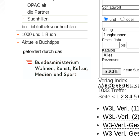
OPAC alt
Schlagwort
die Partner
Suchhilfen
und
oder
bn - bibliotheksnachrichten
Verlag
1000 und 1 Buch
Ersch.-Jahr
Aktuelle Buchtipps
bis
Katalog
gefördert durch das
Rezensent
neue Su
Verlag Index
A
Ä
B
C
D
E
F
G
H
I
J
K
1033 Treffer
Seite
<
1
2
3
4
5
W3L Verl. (11
W3L-Verl. (2
W3-Verl.-Ges
W3-Verl.-Ges