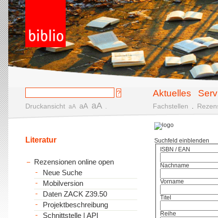
Aktuelles
Serv
aA
aA
Druckansicht
.
Fachstellen
.
Rezen
aA
Literatur
Suchfeld einblenden
ISBN / EAN
Rezensionen online open
Nachname
Neue Suche
Vorname
Mobilversion
Daten ZACK Z39.50
Titel
Projektbeschreibung
Reihe
Schnittstelle | API