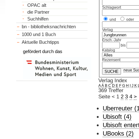
OPAC alt
Schlagwort
die Partner
Suchhilfen
und
oder
bn - bibliotheksnachrichten
Verlag
1000 und 1 Buch
Ersch.-Jahr
Aktuelle Buchtipps
bis
Katalog
gefördert durch das
Rezensent
neue Su
Verlag Index
A
Ä
B
C
D
E
F
G
H
I
J
K
369 Treffer
Seite
<
1
2
3
4
>
Uberreuter (
Ubisoft (4)
Ubisoft enter
UBooks (2)