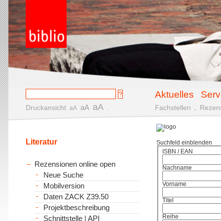
Aktuelles
Serv
aA
aA
Druckansicht
.
Fachstellen
.
Rezen
aA
Literatur
Suchfeld einblenden
ISBN / EAN
Rezensionen online open
Nachname
Neue Suche
Vorname
Mobilversion
Daten ZACK Z39.50
Titel
Projektbeschreibung
Reihe
Schnittstelle | API