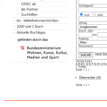
OPAC alt
Schlagwort
die Partner
Suchhilfen
und
oder
bn - bibliotheksnachrichten
Verlag
1000 und 1 Buch
Ersch.-Jahr
Aktuelle Buchtipps
bis
Katalog
gefördert durch das
Rezensent
neue Su
Verlag Index
A
Ä
B
C
D
E
F
G
H
I
J
K
1 Treffer
Seite
<
1
>
Überreuter (4)
Seite
<
1
>