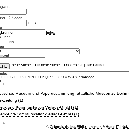
agwort
und
oder
Index
ag
Index
.-Jahr
bis
log
nsent
neue Suche
|
Einfache Suche
|
Das Projekt
|
Die Partner
Index
C
D
E
F
G
H
I
J
K
L
M
N
O
Ö
P
Q
R
S
T
U
Ü
V
W
X
Y
Z
sonstige
r
1
>
ptisches Museum und Papyrussammlung, Staatliche Museen zu Berlin 
e-Zeitung (1)
hetik und Kommunikation Verlags-GmbH (1)
hetik-und-Kommunikation-Verlags-GmbH (1)
1
>
©
Österreichisches Bibliothekswerk
&
Horus IT
|
Nutz