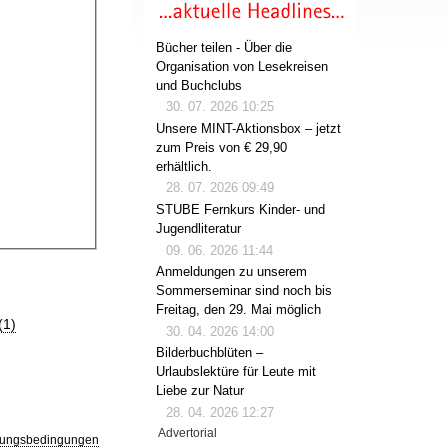
Bücher teilen - Über die
Organisation von Lesekreisen
und Buchclubs
30. 07. 2026 10:25
Unsere MINT-Aktionsbox – jetzt
zum Preis von € 29,90
erhältlich.
28. 07. 2026 09:49
STUBE Fernkurs Kinder- und
Jugendliteratur
09. 06. 2026 11:44
Anmeldungen zu unserem
Sommerseminar sind noch bis
Freitag, den 29. Mai möglich
(1)
30. 04. 2026 14:00
Bilderbuchblüten –
Urlaubslektüre für Leute mit
Liebe zur Natur
28. 04. 2026 12:27
Advertorial
ungsbedingungen