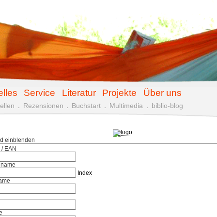
elles
Service
Literatur
Projekte
Über uns
ellen
.
Rezensionen
.
Buchstart
.
Multimedia
.
biblio-blog
ld einblenden
 / EAN
hname
Index
ame
e