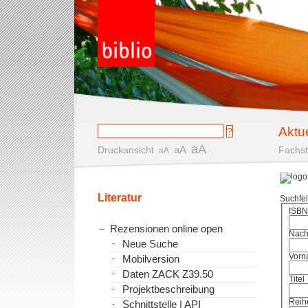
Aktu
aA
aA
Druckansicht
.
Fachst
aA
Literatur
Suchfe
ISBN
Rezensionen online open
Nac
Neue Suche
Vorn
Mobilversion
Daten ZACK Z39.50
Titel
Projektbeschreibung
Reih
Schnittstelle | API