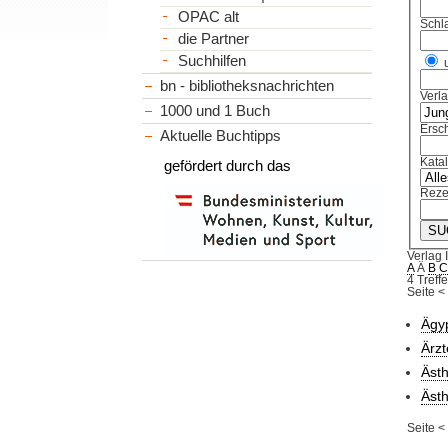
OPAC alt
Schl
die Partner
Suchhilfen
bn - bibliotheksnachrichten
Verl
1000 und 1 Buch
Ersch
Aktuelle Buchtipps
Kata
gefördert durch das
Reze
Verlag 
A
Ä
B
4 Treffe
Seite
<
Ägy
Ärzt
Äst
Äst
Seite
<