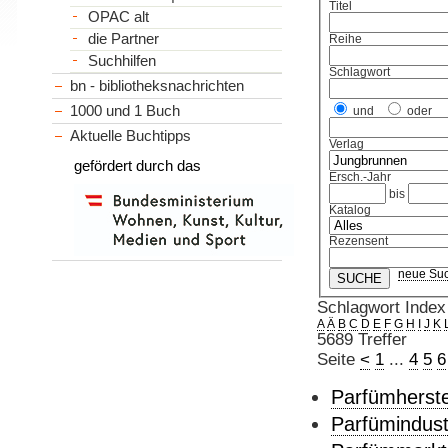
Titel
OPAC alt
die Partner
Reihe
Suchhilfen
Schlagwort
bn - bibliotheksnachrichten
1000 und 1 Buch
und
oder
Aktuelle Buchtipps
Verlag
gefördert durch das
Ersch.-Jahr
bis
Katalog
Rezensent
neue Su
Schlagwort Index
A
Ä
B
C
D
E
F
G
H
I
J
K
5689 Treffer
Seite
<
1
...
4
5
6
Parfümherste
Parfümindustr