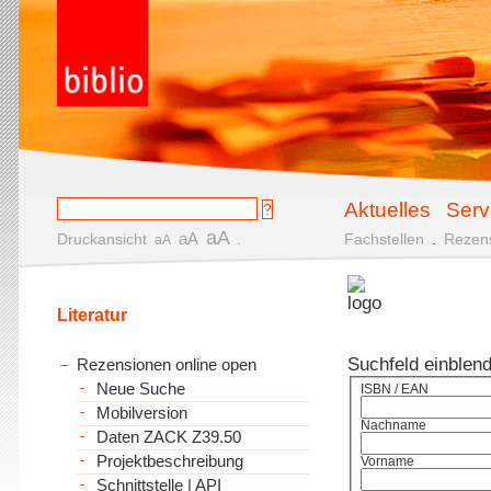
Aktuelles
Serv
aA
aA
Druckansicht
.
Fachstellen
.
Rezen
aA
Literatur
Suchfeld einblen
Rezensionen online open
Neue Suche
ISBN / EAN
Mobilversion
Nachname
Daten ZACK Z39.50
Projektbeschreibung
Vorname
Schnittstelle | API