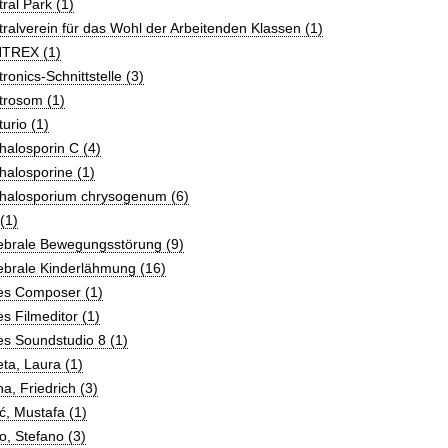
ral Park (1)
ralverein für das Wohl der Arbeitenden Klassen (1)
TREX (1)
ronics-Schnittstelle (3)
trosom (1)
urio (1)
alosporin C (4)
alosporine (1)
halosporium chrysogenum (6)
(1)
ebrale Bewegungsstörung (9)
ebrale Kinderlähmung (16)
es Composer (1)
s Filmeditor (1)
s Soundstudio 8 (1)
ta, Laura (1)
a, Friedrich (3)
ć, Mustafa (1)
o, Stefano (3)