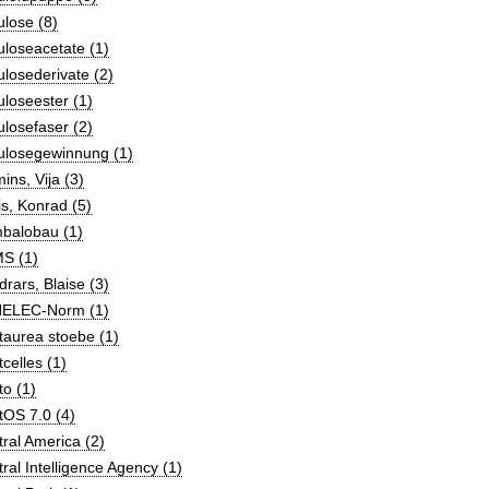
ulose (8)
uloseacetate (1)
ulosederivate (2)
uloseester (1)
ulosefaser (2)
ulosegewinnung (1)
ins, Vija (3)
is, Konrad (5)
balobau (1)
S (1)
rars, Blaise (3)
ELEC-Norm (1)
taurea stoebe (1)
celles (1)
o (1)
tOS 7.0 (4)
ral America (2)
ral Intelligence Agency (1)