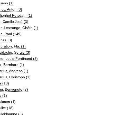
uano (1)
ov, Anton (3)
lienhof Potsdam (1)
, Camilo José (3)
n-Lestrange, Gisèle (1)
n, Paul (149)
bes (3)
bration, Fla. (1)
bidache, Sergiu (3)
ne, Louis-Ferdinand (8)
a, Bernhard (1)
arius, Andreas (1)
arius, Christoph (1)
e (13)
ini, Benvenuto (7)
o (1)
ulasen (1)
ulite (18)
uloidpuppe (3)