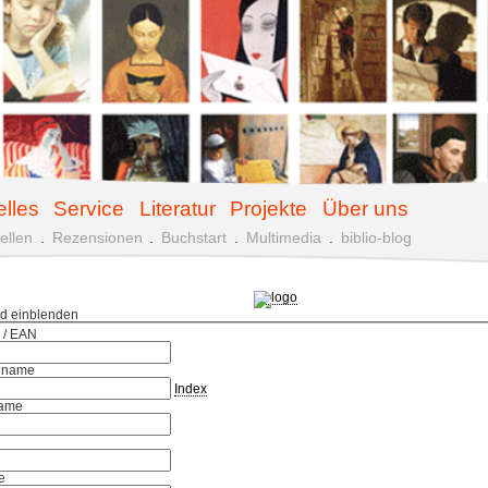
elles
Service
Literatur
Projekte
Über uns
ellen
.
Rezensionen
.
Buchstart
.
Multimedia
.
biblio-blog
ld einblenden
 / EAN
hname
Index
ame
e