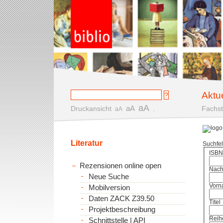
Aktu
aA
aA
Druckansicht
.
Fachst
aA
Literatur
Suchfe
ISBN
Rezensionen online open
Nac
Neue Suche
Vorn
Mobilversion
Daten ZACK Z39.50
Titel
Projektbeschreibung
Reih
Schnittstelle | API