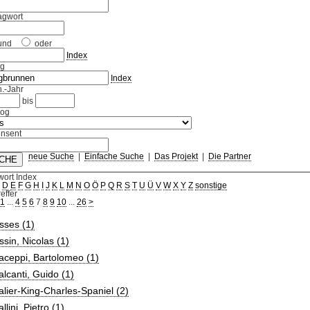
agwort
und
oder
Index
ag
Index
.-Jahr
bis
log
nsent
neue Suche
|
Einfache Suche
|
Das Projekt
|
Die Partner
wort Index
C
D
E
F
G
H
I
J
K
L
M
N
O
Ö
P
Q
R
S
T
U
Ü
V
W
X
Y
Z
sonstige
effer
1
...
4
5
6
7
8
9
10
...
26
>
sses (1)
sin, Nicolas (1)
aceppi, Bartolomeo (1)
lcanti, Guido (1)
lier-King-Charles-Spaniel (2)
llini, Pietro (1)