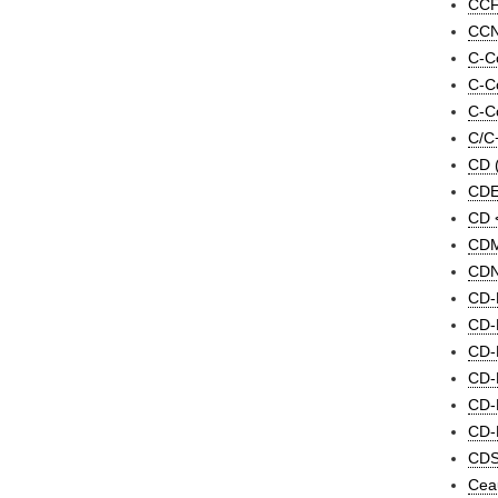
CCF
CCN
C-Co
C-Co
C-Co
C/C
CD 
CDE
CD <
CDM
CDN
CD-P
CD-
CD-
CD-
CD-
CD-
CDS/
Ceau