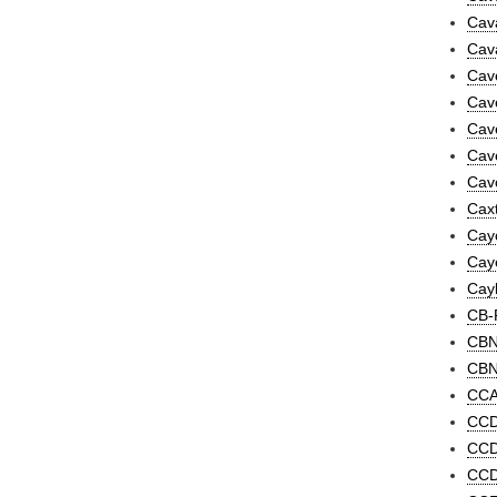
Cava
Cava
Cave
Cave
Cave
Cave
Cavo
Caxt
Cay
Caye
Cayl
CB-
CBN
CBN-
CCA
CCD
CCD
CCD