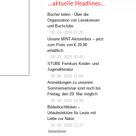
Bücher teilen - Über die
Organisation von Lesekreisen
und Buchclubs
30. 07. 2026 10:25
Unsere MINT-Aktionsbox – jetzt
zum Preis von € 29,90
erhältlich.
28. 07. 2026 09:49
STUBE Fernkurs Kinder- und
Jugendliteratur
09. 06. 2026 11:44
Anmeldungen zu unserem
Sommerseminar sind noch bis
Freitag, den 29. Mai möglich
30. 04. 2026 14:00
Bilderbuchblüten –
Urlaubslektüre für Leute mit
Liebe zur Natur
28. 04. 2026 12:27
Advertorial