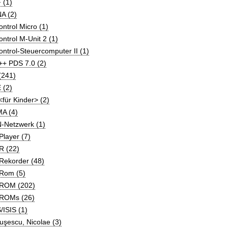
 (1)
A (2)
ntrol Micro (1)
ntrol M-Unit 2 (1)
ntrol-Steuercomputer II (1)
++ PDS 7.0 (2)
(241)
 (2)
für Kinder> (2)
A (4)
-Netzwerk (1)
layer (7)
R (22)
Rekorder (48)
Rom (5)
ROM (202)
ROMs (26)
ISIS (1)
şescu, Nicolae (3)