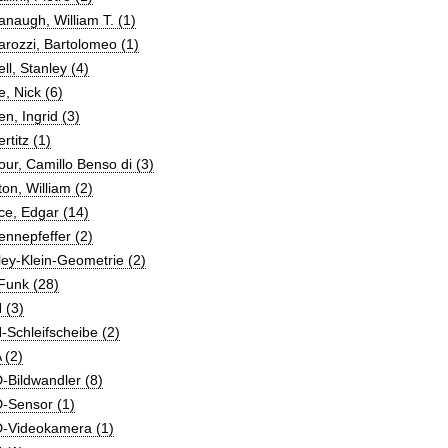
naugh, William T. (1)
rozzi, Bartolomeo (1)
ll, Stanley (4)
, Nick (6)
n, Ingrid (3)
rtitz (1)
ur, Camillo Benso di (3)
on, William (2)
ce, Edgar (14)
nnepfeffer (2)
ey-Klein-Geometrie (2)
Funk (28)
 (3)
Schleifscheibe (2)
 (2)
-Bildwandler (8)
-Sensor (1)
-Videokamera (1)