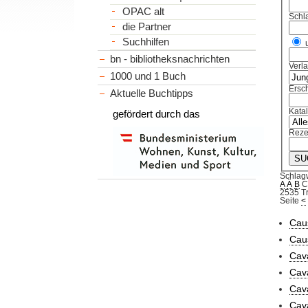
OPAC alt
Schl
die Partner
Suchhilfen
bn - bibliotheksnachrichten
Verl
1000 und 1 Buch
Ersch
Aktuelle Buchtipps
Kata
gefördert durch das
Reze
Schlag
A
Ä
B
2535 Tr
Seite
<
Cau
Caus
Cav
Cava
Cava
Cava