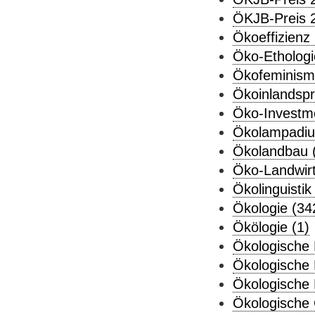
ÖKJB-Preis 2
Ökoeffizienz 
Öko-Ethologi
Ökofeminism
Ökoinlandspr
Öko-Investme
Ökolampadiu
Ökolandbau 
Öko-Landwirt
Ökolinguistik
Ökologie (34
Ökölogie (1)
Ökologische
Ökologische 
Ökologische 
Ökologische