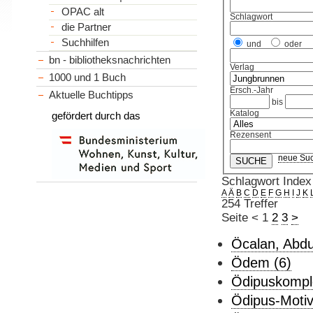
OPAC alt
Schlagwort
die Partner
Suchhilfen
und
oder
bn - bibliotheksnachrichten
Verlag
1000 und 1 Buch
Ersch.-Jahr
Aktuelle Buchtipps
bis
Katalog
gefördert durch das
Rezensent
neue Su
Schlagwort Index
A
Ä
B
C
D
E
F
G
H
I
J
K
254 Treffer
Seite
<
1
2
3
>
Öcalan, Abdu
Ödem (6)
Ödipuskompl
Ödipus-Motiv