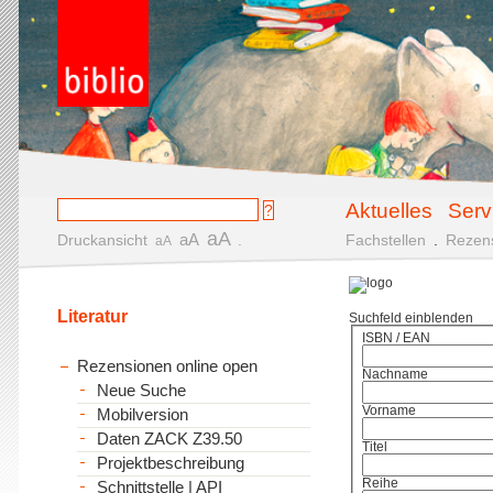
Aktuelles
Serv
aA
aA
Druckansicht
.
Fachstellen
.
Rezen
aA
Literatur
Suchfeld einblenden
ISBN / EAN
Rezensionen online open
Nachname
Neue Suche
Vorname
Mobilversion
Daten ZACK Z39.50
Titel
Projektbeschreibung
Reihe
Schnittstelle | API