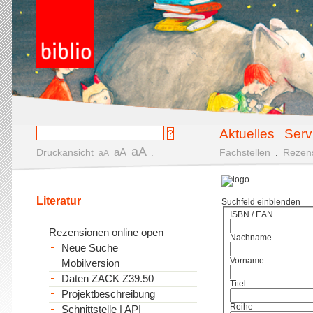
Aktuelles
Serv
aA
aA
Druckansicht
.
Fachstellen
.
Rezen
aA
Literatur
Suchfeld einblenden
ISBN / EAN
Rezensionen online open
Nachname
Neue Suche
Vorname
Mobilversion
Daten ZACK Z39.50
Titel
Projektbeschreibung
Reihe
Schnittstelle | API