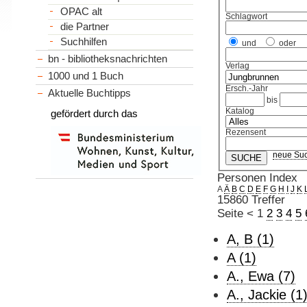
OPAC alt
Schlagwort
die Partner
Suchhilfen
und
oder
bn - bibliotheksnachrichten
Verlag
1000 und 1 Buch
Ersch.-Jahr
Aktuelle Buchtipps
bis
Katalog
gefördert durch das
Rezensent
neue Su
Personen Index
A
Ä
B
C
D
E
F
G
H
I
J
K
15860 Treffer
Seite
<
1
2
3
4
5
A, B (1)
A (1)
A., Ewa (7)
A., Jackie (1