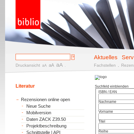
Aktuelles
Serv
aA
aA
Druckansicht
.
Fachstellen
.
Rezen
aA
Literatur
Suchfeld einblenden
ISBN / EAN
Rezensionen online open
Nachname
Neue Suche
Vorname
Mobilversion
Daten ZACK Z39.50
Titel
Projektbeschreibung
Reihe
Schnittstelle | API