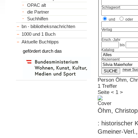
OPAC alt
Schlagwort
die Partner
Suchhilfen
und
oder
bn - bibliotheksnachrichten
Verlag
1000 und 1 Buch
Ersch.-Jahr
Aktuelle Buchtipps
bis
Katalog
gefördert durch das
Rezensent
neue Su
Person Öhm, Chr
1 Treffer
Seite
<
1
>
Öhm, Christop
: historischer
Gmeiner-Verl.,