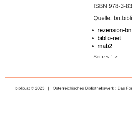
ISBN 978-3-839
Quelle: bn.bib
rezension-bn
biblio-net
mab2
Seite
<
1
>
biblio.at © 2023 | Österreichisches Bibliothekswerk : Das F