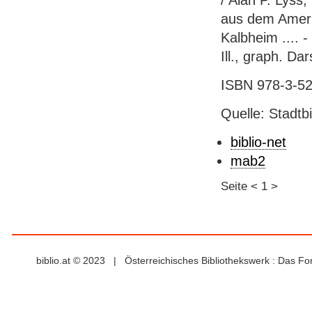
/ Alan P. Lyss
aus dem Ameri
Kalbheim .... -
Ill., graph. Dar
ISBN 978-3-52
Quelle: Stadtb
biblio-net
mab2
Seite
<
1
>
biblio.at © 2023 | Österreichisches Bibliothekswerk : Das F