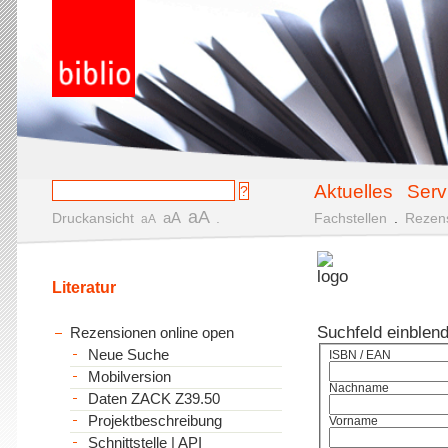
Aktuelles
Serv
aA
aA
Druckansicht
.
Fachstellen
.
Rezen
aA
Literatur
Suchfeld einblen
Rezensionen online open
Neue Suche
ISBN / EAN
Mobilversion
Nachname
Daten ZACK Z39.50
Projektbeschreibung
Vorname
Schnittstelle | API