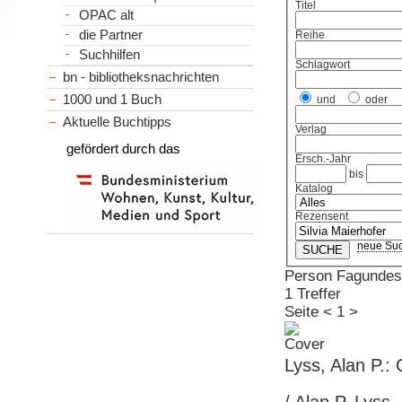
Titel
OPAC alt
die Partner
Reihe
Suchhilfen
Schlagwort
bn - bibliotheksnachrichten
1000 und 1 Buch
und
oder
Aktuelle Buchtipps
Verlag
gefördert durch das
Ersch.-Jahr
bis
Katalog
Rezensent
neue Su
Person Fagundes
1 Treffer
Seite
<
1
>
Lyss, Alan P.