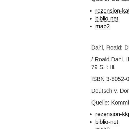
rezension-kat
biblio-net
mab2
Dahl, Roald: Di
/ Roald Dahl. I
79 S. : Ill.
ISBN 3-8052-0
Deutsch v. Do
Quelle: Kommi
rezension-kkj
biblio-net