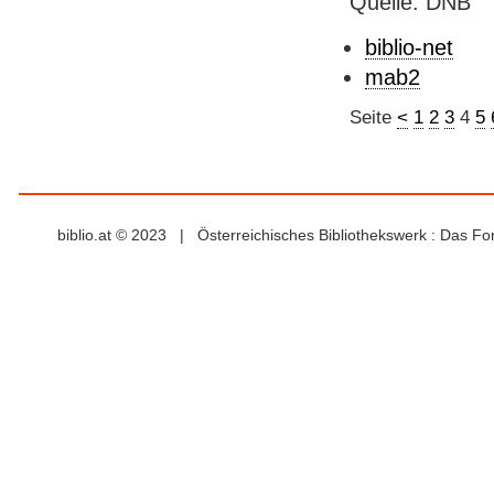
Quelle: DNB
biblio-net
mab2
Seite
<
1
2
3
4
5
biblio.at © 2023 | Österreichisches Bibliothekswerk : Das F