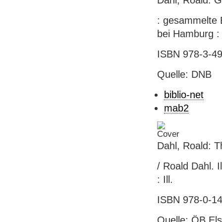
Dahl, Roald: 
: gesammelte E
bei Hamburg : 
ISBN 978-3-49
Quelle: DNB
biblio-net
mab2
Dahl, Roald: T
/ Roald Dahl. I
: Ill.
ISBN 978-0-14-
Quelle: ÖB El