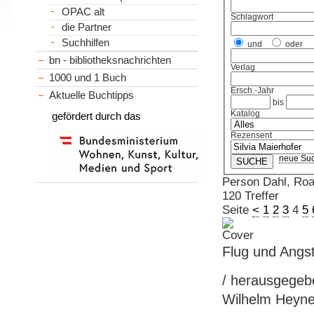
OPAC alt
Schlagwort
die Partner
Suchhilfen
und
oder
bn - bibliotheksnachrichten
Verlag
1000 und 1 Buch
Ersch.-Jahr
Aktuelle Buchtipps
bis
Katalog
gefördert durch das
Rezensent
neue Su
Person Dahl, Roa
120 Treffer
Seite
<
1
2
3
4
5
Flug und Angs
/ herausgegeb
Wilhelm Heyne 