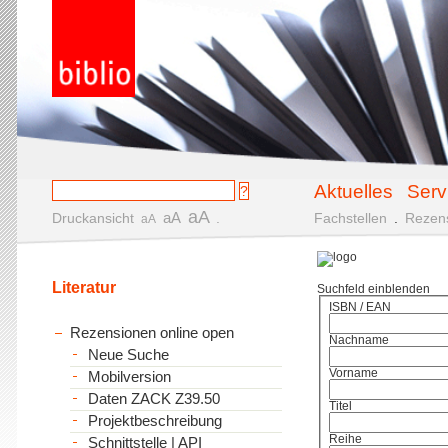
Aktuelles
Serv
aA
aA
Druckansicht
.
Fachstellen
.
Rezen
aA
Literatur
Suchfeld einblenden
ISBN / EAN
Rezensionen online open
Nachname
Neue Suche
Vorname
Mobilversion
Daten ZACK Z39.50
Titel
Projektbeschreibung
Reihe
Schnittstelle | API