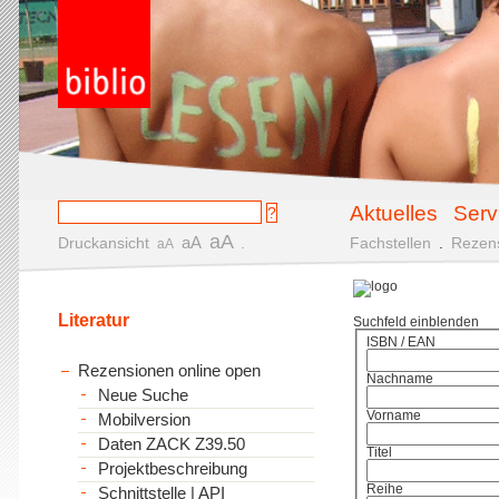
Aktuelles
Serv
aA
aA
Druckansicht
.
Fachstellen
.
Rezen
aA
Literatur
Suchfeld einblenden
ISBN / EAN
Rezensionen online open
Nachname
Neue Suche
Vorname
Mobilversion
Daten ZACK Z39.50
Titel
Projektbeschreibung
Reihe
Schnittstelle | API