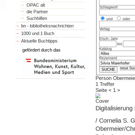
OPAC alt
Schlagwort
die Partner
Suchhilfen
und
oder
bn - bibliotheksnachrichten
Verlag
1000 und 1 Buch
Ersch.-Jahr
Aktuelle Buchtipps
bis
Katalog
gefördert durch das
Rezensent
neue Su
Person Obermeie
1 Treffer
Seite
<
1
>
Digitalisierung
/ Cornelia S.
Obermeier/Chri