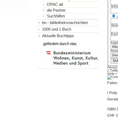
OPAC alt
Schl
die Partner
Suchhilfen
bn - bibliotheksnachrichten
Verl
1000 und 1 Buch
Ersch
Aktuelle Buchtipps
Kata
gefördert durch das
Reze
Person 
2 Treffe
Seite
<
Faber,
/ Poll
Gerste
ISBN 
CHF 21