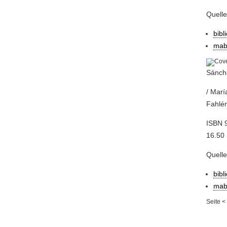
Quell
bibl
mab
Sánche
/ Marí
Fahlén
ISBN 
16.50 
Quell
bibl
mab
Seite
<