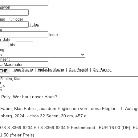
agwort
und
oder
Index
ag
Index
.-Jahr
bis
log
nsent
neue Suche
|
Einfache Suche
|
Das Projekt
|
Die Partner
Fahlén, Klas
r
1
>
 Polly: Wer baut unser Haus?
y Faber, Klas Fahlin ; aus dem Englischen von Leena Flegler. - 1. Auflag
nberg, 2024. - circa 32 Seiten; 30 cm, 457 g
978-3-8369-6234-6 / 3-8369-6234-9 Festeinband : EUR 16.00 (DE), EU
.50 (freier Preis)