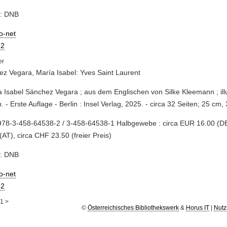
e: DNB
io-net
2
z Vegara, María Isabel: Yves Saint Laurent
a Isabel Sánchez Vegara ; aus dem Englischen von Silke Kleemann ; illu
. - Erste Auflage - Berlin : Insel Verlag, 2025. - circa 32 Seiten; 25 cm,
978-3-458-64538-2 / 3-458-64538-1 Halbgewebe : circa EUR 16.00 (DE
(AT), circa CHF 23.50 (freier Preis)
e: DNB
io-net
2
1
>
©
Österreichisches Bibliothekswerk
&
Horus IT
|
Nutz