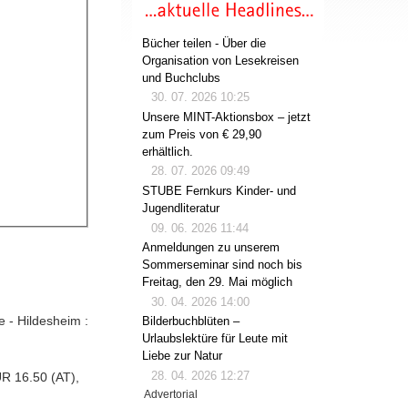
Bücher teilen - Über die
Organisation von Lesekreisen
und Buchclubs
30. 07. 2026 10:25
Unsere MINT-Aktionsbox – jetzt
zum Preis von € 29,90
erhältlich.
28. 07. 2026 09:49
STUBE Fernkurs Kinder- und
Jugendliteratur
09. 06. 2026 11:44
Anmeldungen zu unserem
Sommerseminar sind noch bis
Freitag, den 29. Mai möglich
30. 04. 2026 14:00
e - Hildesheim :
Bilderbuchblüten –
Urlaubslektüre für Leute mit
Liebe zur Natur
28. 04. 2026 12:27
R 16.50 (AT),
Advertorial