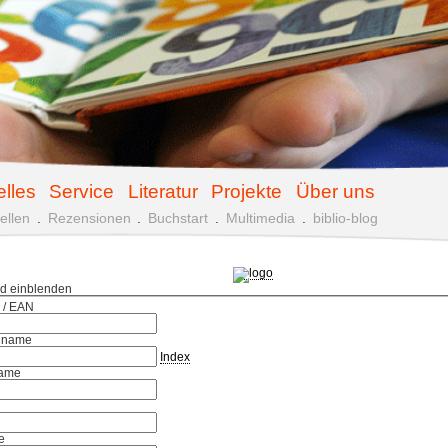
elles
Service
Literatur
Projekte
Über uns
ellen
.
Rezensionen
.
Buchstart
.
Multimedia
.
biblio-blog
ld einblenden
 / EAN
hname
Index
ame
e