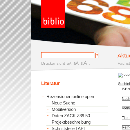
Aktu
aA
aA
Druckansicht
.
Fachst
aA
Literatur
Suchfe
ISBN
Rezensionen online open
Nac
Neue Suche
Vorn
Mobilversion
Daten ZACK Z39.50
Titel
Projektbeschreibung
Reih
Schnittstelle | API