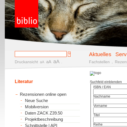
Aktuelles
Serv
aA
aA
Druckansicht
.
Fachstellen
.
Rezen
aA
Literatur
Suchfeld einblenden
ISBN / EAN
Rezensionen online open
Nachname
Neue Suche
Vorname
Mobilversion
Daten ZACK Z39.50
Titel
Projektbeschreibung
Reihe
Schnittstelle | API