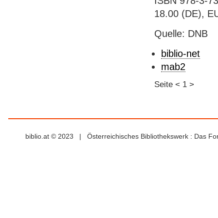
ISBN 978-3-73
18.00 (DE), E
Quelle: DNB
biblio-net
mab2
Seite
<
1
>
biblio.at © 2023 | Österreichisches Bibliothekswerk : Das F