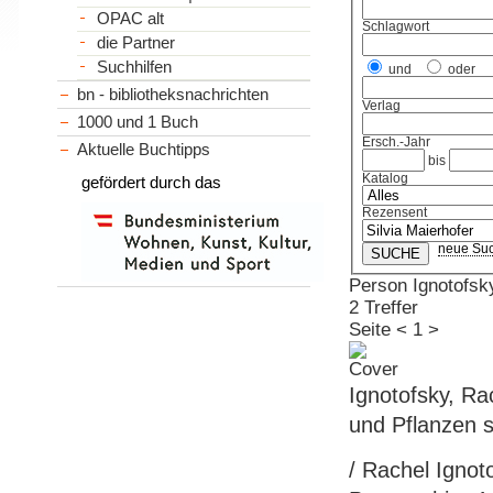
OPAC alt
Schlagwort
die Partner
Suchhilfen
und
oder
bn - bibliotheksnachrichten
Verlag
1000 und 1 Buch
Ersch.-Jahr
Aktuelle Buchtipps
bis
Katalog
gefördert durch das
Rezensent
neue Su
Person Ignotofsk
2 Treffer
Seite
<
1
>
Ignotofsky, R
und Pflanzen s
/ Rachel Ignot