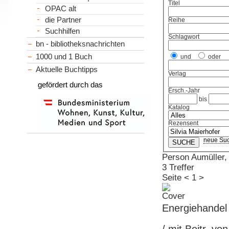
Titel
OPAC alt
die Partner
Reihe
Suchhilfen
Schlagwort
bn - bibliotheksnachrichten
1000 und 1 Buch
und
oder
Aktuelle Buchtipps
Verlag
gefördert durch das
Ersch.-Jahr
bis
Katalog
Rezensent
neue Su
Person Aumüller,
3 Treffer
Seite
<
1
>
Energiehandel