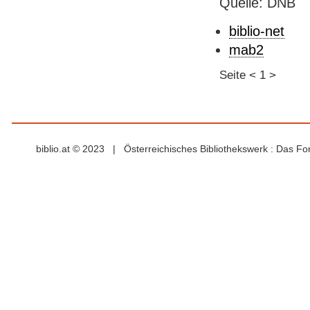
Quelle: DNB
biblio-net
mab2
Seite
<
1
>
biblio.at © 2023 | Österreichisches Bibliothekswerk : Das F