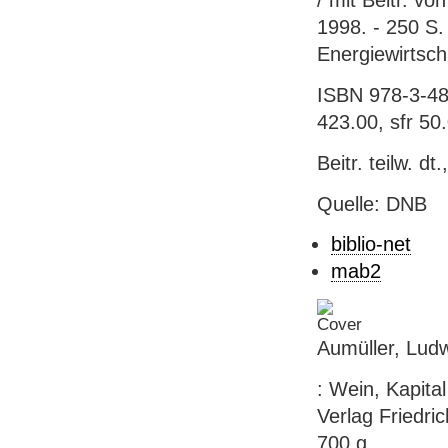
/ mit Beitr. v
1998. - 250 S.
Energiewirtscha
ISBN 978-3-48
423.00, sfr 50
Beitr. teilw. dt.
Quelle: DNB
biblio-net
mab2
Aumüller, Ludw
: Wein, Kapita
Verlag Friedric
700 g