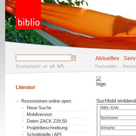
Aktuelles
Serv
aA
aA
Druckansicht
.
Fachstellen
.
Rezen
aA
Literatur
Suchfeld einblen
Rezensionen online open
Neue Suche
ISBN / EAN
Mobilversion
Nachname
Daten ZACK Z39.50
Projektbeschreibung
Vorname
Schnittstelle | API