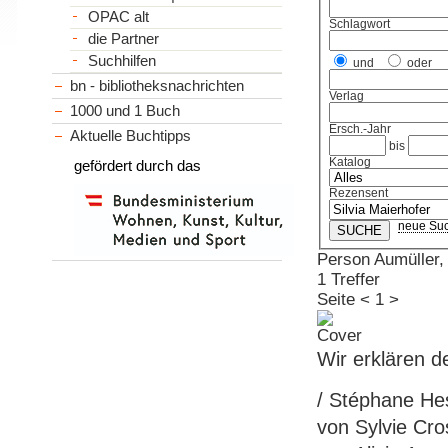
OPAC alt
Schlagwort
die Partner
Suchhilfen
und
oder
bn - bibliotheksnachrichten
Verlag
1000 und 1 Buch
Ersch.-Jahr
Aktuelle Buchtipps
bis
Katalog
gefördert durch das
Rezensent
neue Su
Person Aumüller, 
1 Treffer
Seite
<
1
>
Wir erklären d
/ Stéphane Hes
von Sylvie Cr