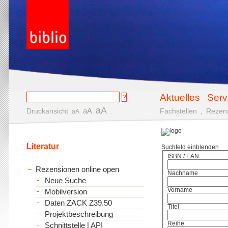
Aktuelles
Serv
aA
aA
Druckansicht
.
Fachstellen
.
Rezen
aA
Literatur
Suchfeld einblenden
ISBN / EAN
Rezensionen online open
Nachname
Neue Suche
Vorname
Mobilversion
Daten ZACK Z39.50
Titel
Projektbeschreibung
Reihe
Schnittstelle | API