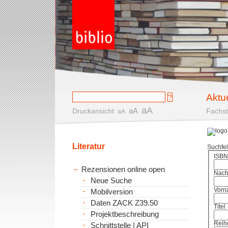
Aktu
aA
aA
Druckansicht
.
Fachst
aA
Literatur
Suchfe
ISBN
Rezensionen online open
Nac
Neue Suche
Vorn
Mobilversion
Daten ZACK Z39.50
Titel
Projektbeschreibung
Reih
Schnittstelle | API