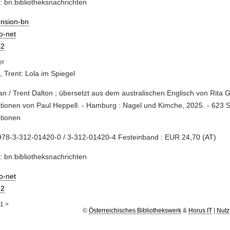
: bn.bibliotheksnachrichten
ension-bn
io-net
2
, Trent: Lola im Spiegel
n / Trent Dalton ; übersetzt aus dem australischen Englisch von Rita G
rationen von Paul Heppell. - Hamburg : Nagel und Kimche, 2025. - 623 S
ationen
978-3-312-01420-0 / 3-312-01420-4 Festeinband : EUR 24,70 (AT)
: bn.bibliotheksnachrichten
io-net
2
1
>
©
Österreichisches Bibliothekswerk
&
Horus IT
|
Nutz