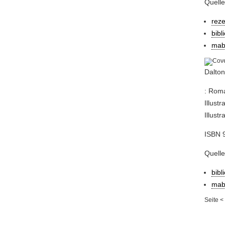
Quelle
rez
bibl
mab
Dalton
: Roma
Illust
Illustr
ISBN 
Quelle
bibl
mab
Seite
<