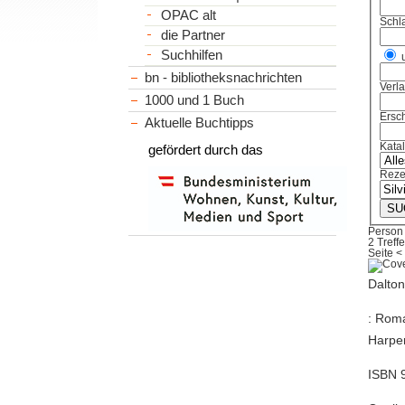
OPAC alt
Schl
die Partner
Suchhilfen
bn - bibliotheksnachrichten
Verl
1000 und 1 Buch
Ersch
Aktuelle Buchtipps
Kata
gefördert durch das
Reze
Person 
2 Treffe
Seite
<
Dalton
: Roma
Harper
ISBN 9