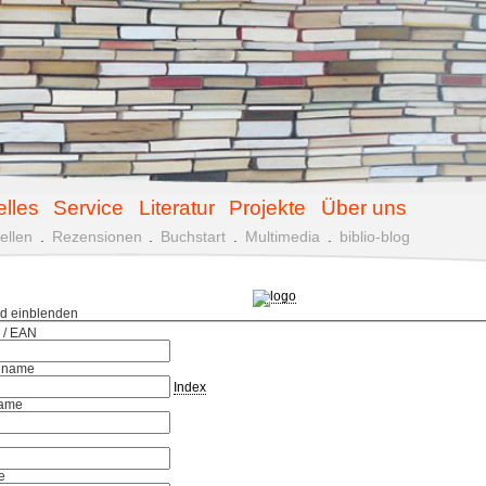
elles
Service
Literatur
Projekte
Über uns
ellen
.
Rezensionen
.
Buchstart
.
Multimedia
.
biblio-blog
ld einblenden
 / EAN
hname
Index
ame
e