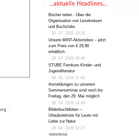
Bücher teilen - Über die
Organisation von Lesekreisen
und Buchclubs
30. 07. 2026 10:25
Unsere MINT-Aktionsbox – jetzt
zum Preis von € 29,90
erhältlich.
28. 07. 2026 09:49
STUBE Fernkurs Kinder- und
Jugendliteratur
09. 06. 2026 11:44
Anmeldungen zu unserem
Sommerseminar sind noch bis
Freitag, den 29. Mai möglich
30. 04. 2026 14:00
urg :
Bilderbuchblüten –
Urlaubslektüre für Leute mit
Liebe zur Natur
28. 04. 2026 12:27
Advertorial