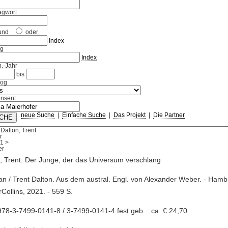
agwort
und
oder
Index
ag
Index
.-Jahr
bis
log
nsent
neue Suche
|
Einfache Suche
|
Das Projekt
|
Die Partner
Dalton, Trent
r
1
>
, Trent: Der Junge, der das Universum verschlang
n / Trent Dalton. Aus dem austral. Engl. von Alexander Weber. - Hamb
Collins, 2021. - 559 S.
78-3-7499-0141-8 / 3-7499-0141-4 fest geb. : ca. € 24,70