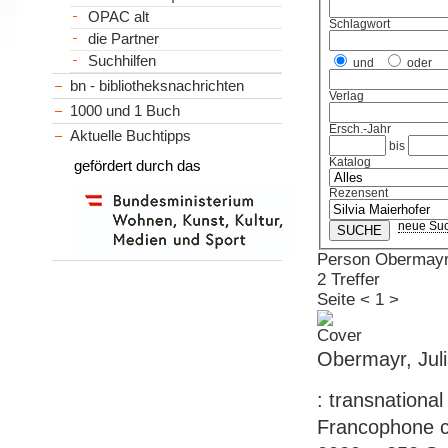
OPAC alt
Schlagwort
die Partner
Suchhilfen
und
oder
bn - bibliotheksnachrichten
Verlag
1000 und 1 Buch
Ersch.-Jahr
Aktuelle Buchtipps
bis
Katalog
gefördert durch das
Rezensent
neue Su
Person Obermayr,
2 Treffer
Seite
<
1
>
Obermayr, Juli
: transnationa
Francophone con