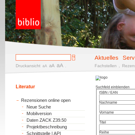
Aktuelles
Serv
aA
aA
Druckansicht
.
Fachstellen
.
Rezen
aA
Literatur
Suchfeld einblenden
ISBN / EAN
Rezensionen online open
Nachname
Neue Suche
Vorname
Mobilversion
Daten ZACK Z39.50
Titel
Projektbeschreibung
Reihe
Schnittstelle | API