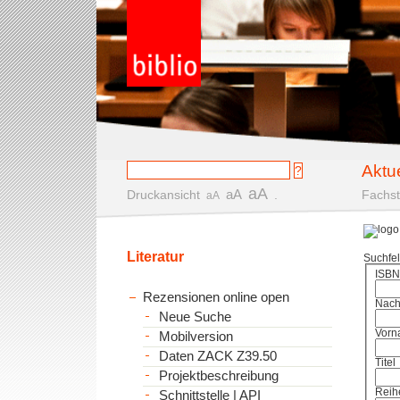
Aktu
aA
aA
Druckansicht
.
Fachst
aA
Literatur
Suchfe
ISBN
Rezensionen online open
Nac
Neue Suche
Vorn
Mobilversion
Daten ZACK Z39.50
Titel
Projektbeschreibung
Reih
Schnittstelle | API