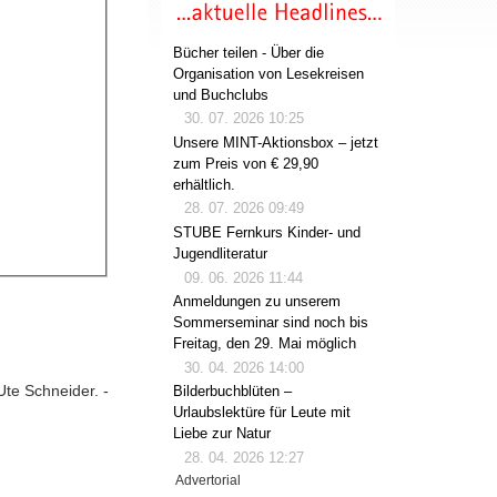
Bücher teilen - Über die
Organisation von Lesekreisen
und Buchclubs
30. 07. 2026 10:25
Unsere MINT-Aktionsbox – jetzt
zum Preis von € 29,90
erhältlich.
28. 07. 2026 09:49
STUBE Fernkurs Kinder- und
Jugendliteratur
09. 06. 2026 11:44
Anmeldungen zu unserem
Sommerseminar sind noch bis
Freitag, den 29. Mai möglich
30. 04. 2026 14:00
Ute Schneider. -
Bilderbuchblüten –
Urlaubslektüre für Leute mit
Liebe zur Natur
28. 04. 2026 12:27
Advertorial