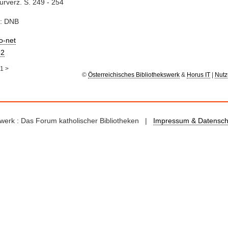
turverz. S. 249 - 254
e: DNB
io-net
2
1
>
©
Österreichisches Bibliothekswerk
&
Horus IT
|
Nutz
kswerk : Das Forum katholischer Bibliotheken |
Impressum & Datensch