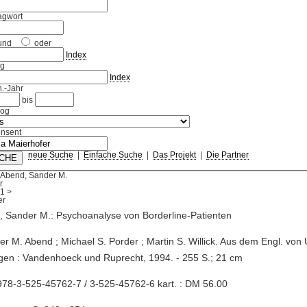
agwort
und
oder
Index
ag
Index
.-Jahr
bis
log
nsent
neue Suche
|
Einfache Suche
|
Das Projekt
|
Die Partner
 Abend, Sander M.
r
1
>
 Sander M.: Psychoanalyse von Borderline-Patienten
er M. Abend ; Michael S. Porder ; Martin S. Willick. Aus dem Engl. von 
gen : Vandenhoeck und Ruprecht, 1994. - 255 S.; 21 cm
78-3-525-45762-7 / 3-525-45762-6 kart. : DM 56.00