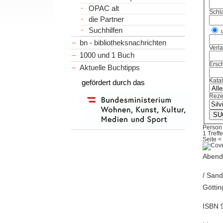
OPAC alt
Schl
die Partner
Suchhilfen
bn - bibliotheksnachrichten
Verl
1000 und 1 Buch
Ersch
Aktuelle Buchtipps
Kata
gefördert durch das
Reze
Person
1 Treffe
Seite
<
Abend,
/ Sand
Göttin
ISBN 9