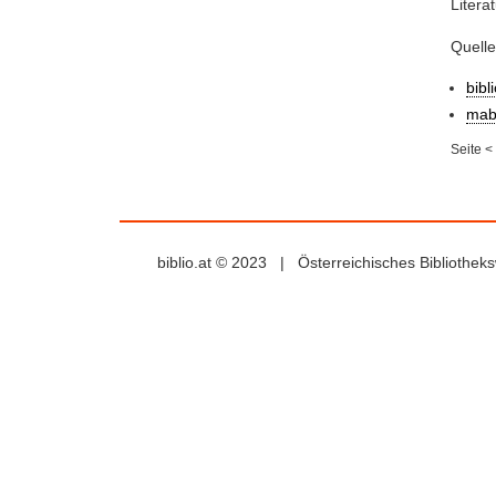
Litera
Quell
bibl
mab
Seite
<
biblio.at © 2023 | Österreichisches Bibliothe