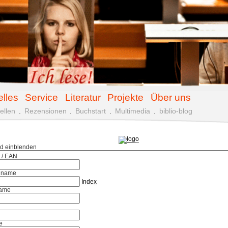
elles
Service
Literatur
Projekte
Über uns
ellen
.
Rezensionen
.
Buchstart
.
Multimedia
.
biblio-blog
ld einblenden
 / EAN
hname
Index
ame
e