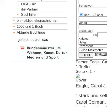
OPAC alt
Schlagwort
die Partner
Suchhilfen
und
oder
bn - bibliotheksnachrichten
Verlag
1000 und 1 Buch
Ersch.-Jahr
Aktuelle Buchtipps
bis
Katalog
gefördert durch das
Rezensent
neue Su
Person Eagle, Car
1 Treffer
Seite
<
1
>
Eagle, Carol J.
: stark und sel
Carol Colman. 