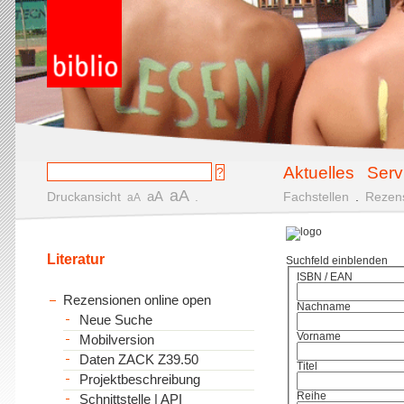
Aktuelles
Serv
aA
aA
Druckansicht
.
Fachstellen
.
Rezen
aA
Literatur
Suchfeld einblenden
ISBN / EAN
Rezensionen online open
Nachname
Neue Suche
Vorname
Mobilversion
Daten ZACK Z39.50
Titel
Projektbeschreibung
Reihe
Schnittstelle | API