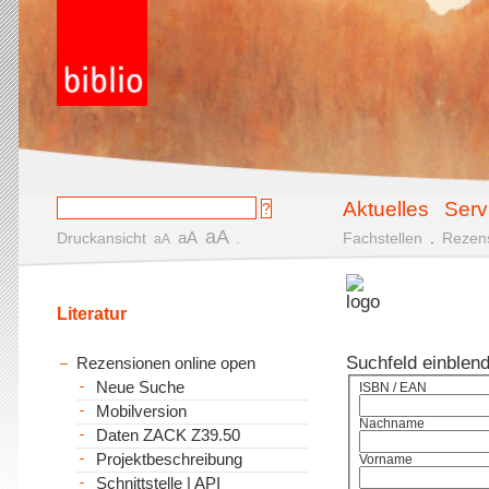
Aktuelles
Serv
aA
aA
Druckansicht
.
Fachstellen
.
Rezen
aA
Literatur
Suchfeld einblen
Rezensionen online open
Neue Suche
ISBN / EAN
Mobilversion
Nachname
Daten ZACK Z39.50
Projektbeschreibung
Vorname
Schnittstelle | API