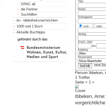
Titel
OPAC alt
die Partner
Reihe
Suchhilfen
Schlagwort
bn - bibliotheksnachrichten
1000 und 1 Buch
und
oder
Aktuelle Buchtipps
Verlag
gefördert durch das
Ersch.-Jahr
bis
Katalog
Rezensent
neue Su
Person Ibbeken, 
1 Treffer
Seite
<
1
>
Ibbeken, Arne
vorgerichtlich