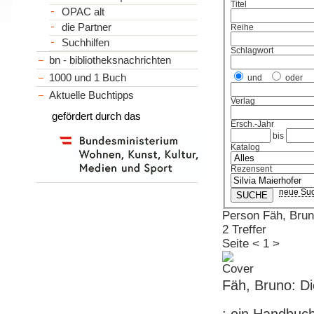
Titel
OPAC alt
die Partner
Reihe
Suchhilfen
Schlagwort
bn - bibliotheksnachrichten
1000 und 1 Buch
und
oder
Aktuelle Buchtipps
Verlag
gefördert durch das
Ersch.-Jahr
bis
Katalog
Rezensent
neue Su
Person Fäh, Bru
2 Treffer
Seite
<
1
>
Fäh, Bruno: Di