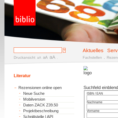
Aktuelles
Serv
aA
aA
Druckansicht
.
Fachstellen
.
Rezen
aA
Literatur
Suchfeld einblen
Rezensionen online open
Neue Suche
ISBN / EAN
Mobilversion
Nachname
Daten ZACK Z39.50
Projektbeschreibung
Vorname
Schnittstelle | API