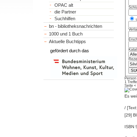
OPAC alt
Schl
die Partner
Suchhilfen
bn - bibliotheksnachrichten
Verl
1000 und 1 Buch
Ersch
Aktuelle Buchtipps
Kata
gefördert durch das
Reze
Person 
1 Treffe
Seite
<
Es wei
/ [Tex
[29] Bl
ISBN 9