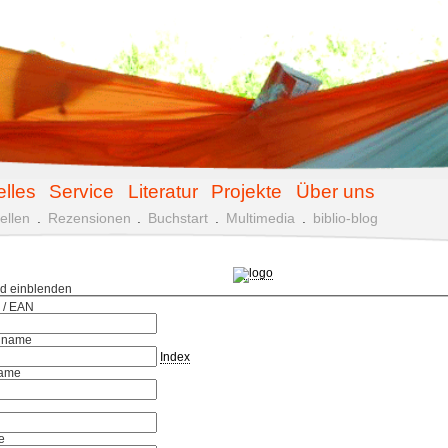
elles
Service
Literatur
Projekte
Über uns
ellen
.
Rezensionen
.
Buchstart
.
Multimedia
.
biblio-blog
ld einblenden
 / EAN
hname
Index
ame
e