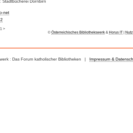
: Stadtbücherei Dornbirn
io-net
2
1
>
©
Österreichisches Bibliothekswerk
&
Horus IT
|
Nutz
kswerk : Das Forum katholischer Bibliotheken |
Impressum & Datensch