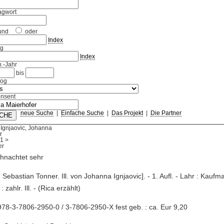
agwort
und
oder
Index
ag
Index
.-Jahr
bis
log
nsent
neue Suche
|
Einfache Suche
|
Das Projekt
|
Die Partner
Ignjaovic, Johanna
r
1
>
hnachtet sehr
t: Sebastian Tonner. Ill. von Johanna Ignjaovic]. - 1. Aufl. - Lahr : Kaufm
 : zahlr. Ill. - (Rica erzählt)
78-3-7806-2950-0 / 3-7806-2950-X fest geb. : ca. Eur 9,20