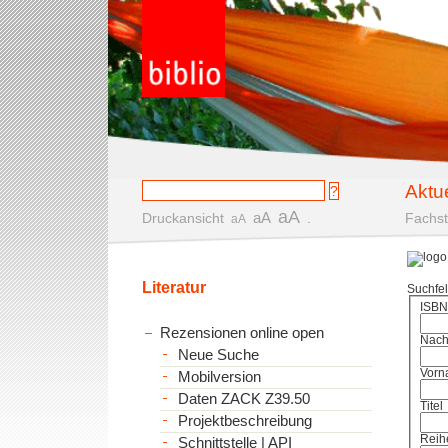
Aktu
aA
aA
Druckansicht
.
Fachst
aA
Literatur
Suchfe
ISBN
Rezensionen online open
Nac
Neue Suche
Vorn
Mobilversion
Daten ZACK Z39.50
Titel
Projektbeschreibung
Reih
Schnittstelle | API