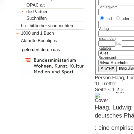
OPAC alt
Schlagwort
die Partner
Suchhilfen
und
oder
bn - bibliotheksnachrichten
Verlag
1000 und 1 Buch
Ersch.-Jahr
Aktuelle Buchtipps
bis
Katalog
gefördert durch das
Rezensent
neue Su
Person Haag, Lu
11 Treffer
Seite
<
1
2
>
Haag, Ludwig: 
deutsches Ph
: eine empiris