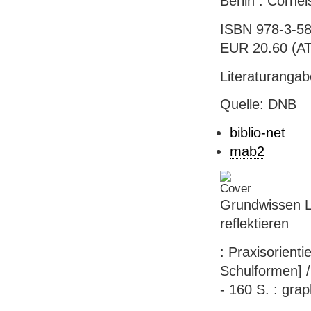
Berlin : Corne
ISBN 978-3-58
EUR 20.60 (AT),
Literaturanga
Quelle: DNB
biblio-net
mab2
Grundwissen Le
reflektieren
: Praxisorienti
Schulformen] / 
- 160 S. : gra