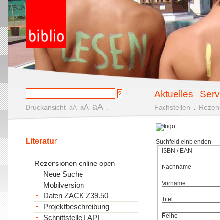
Aktuelles
Serv
aA
aA
Druckansicht
.
Fachstellen
.
Rezen
aA
Literatur
Suchfeld einblenden
ISBN / EAN
Rezensionen online open
Nachname
Neue Suche
Vorname
Mobilversion
Daten ZACK Z39.50
Titel
Projektbeschreibung
Reihe
Schnittstelle | API