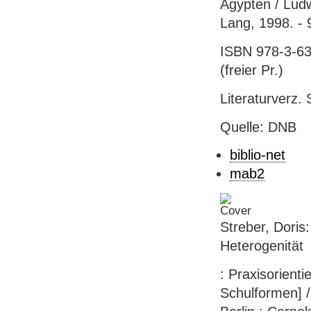
Ägypten / Ludw
Lang, 1998. - 
ISBN 978-3-63
(freier Pr.)
Literaturverz. 
Quelle: DNB
biblio-net
mab2
Streber, Dori
Heterogenität
: Praxisorienti
Schulformen] / 