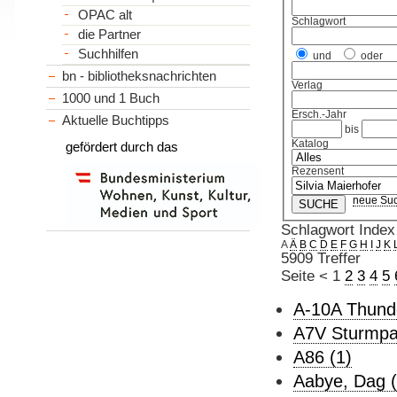
OPAC alt
Schlagwort
die Partner
Suchhilfen
und
oder
bn - bibliotheksnachrichten
Verlag
1000 und 1 Buch
Ersch.-Jahr
Aktuelle Buchtipps
bis
Katalog
gefördert durch das
Rezensent
neue Su
Schlagwort Index
A
Ä
B
C
D
E
F
G
H
I
J
K
5909 Treffer
Seite
<
1
2
3
4
5
A-10A Thunder
A7V Sturmpa
A86 (1)
Aabye, Dag (