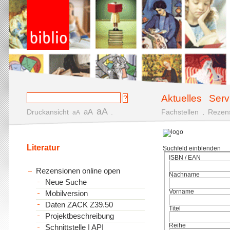
Aktuelles
Serv
aA
aA
Druckansicht
.
Fachstellen
.
Rezen
aA
Literatur
Suchfeld einblenden
ISBN / EAN
Rezensionen online open
Nachname
Neue Suche
Vorname
Mobilversion
Daten ZACK Z39.50
Titel
Projektbeschreibung
Reihe
Schnittstelle | API