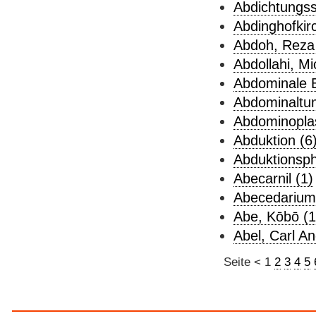
Abdichtungss
Abdinghofkir
Abdoh, Reza 
Abdollahi, Mi
Abdominale 
Abdominaltum
Abdominoplas
Abduktion (6
Abduktionsp
Abecarnil (1)
Abecedarium
Abe, Kōbō (1
Abel, Carl An
Seite
<
1
2
3
4
5