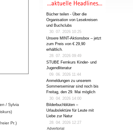
Bücher teilen - Über die
Organisation von Lesekreisen
und Buchclubs
30. 07. 2026 10:25
Unsere MINT-Aktionsbox – jetzt
zum Preis von € 29,90
erhältlich.
28. 07. 2026 09:49
STUBE Fernkurs Kinder- und
Jugendliteratur
09. 06. 2026 11:44
Anmeldungen zu unserem
Sommerseminar sind noch bis
Freitag, den 29. Mai möglich
30. 04. 2026 14:00
n / Sylvia
Bilderbuchblüten –
Urlaubslektüre für Leute mit
iskurs)
Liebe zur Natur
28. 04. 2026 12:27
eier Pr.)
Advertorial