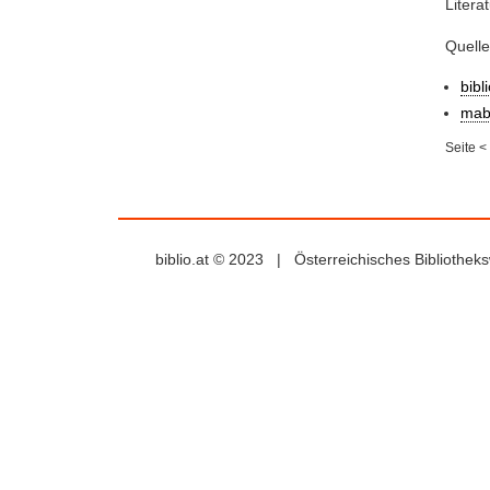
Litera
Quell
bibl
mab
Seite
<
biblio.at © 2023 | Österreichisches Bibliothe