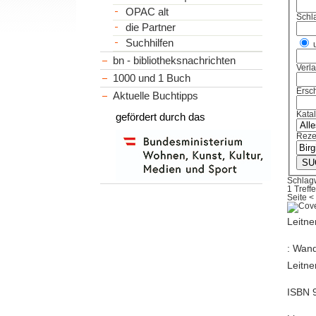
OPAC alt
Schl
die Partner
Suchhilfen
bn - bibliotheksnachrichten
Verl
1000 und 1 Buch
Ersch
Aktuelle Buchtipps
Kata
gefördert durch das
Reze
Schlag
1 Treffe
Seite
<
Leitne
: Wand
Leitne
ISBN 9