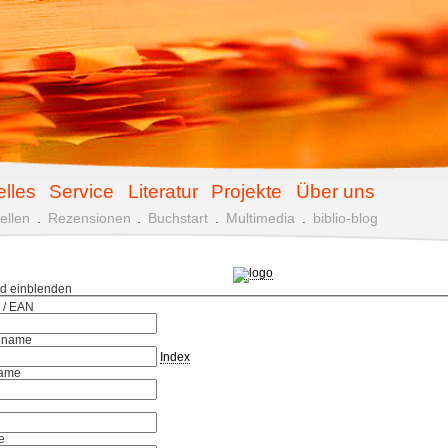
elles
Service
Literatur
Projekte
Über uns
ellen
.
Rezensionen
.
Buchstart
.
Multimedia
.
biblio-blog
ld einblenden
 / EAN
hname
Index
ame
e