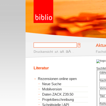
Aktu
aA
aA
Druckansicht
.
Fachst
aA
Literatur
Suchfe
ISBN
Rezensionen online open
Nac
Neue Suche
Vorn
Mobilversion
Daten ZACK Z39.50
Titel
Projektbeschreibung
Reih
Schnittstelle | API