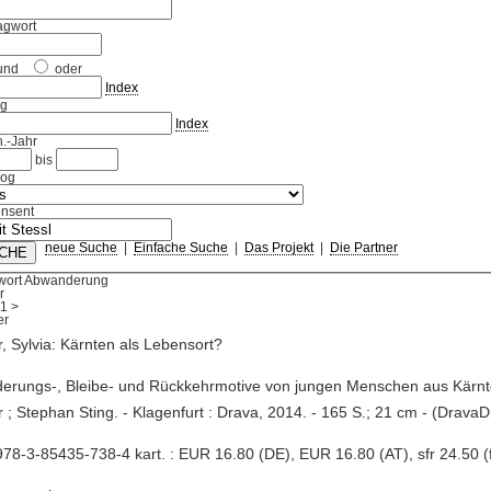
agwort
und
oder
Index
ag
Index
.-Jahr
bis
log
nsent
neue Suche
|
Einfache Suche
|
Das Projekt
|
Die Partner
wort Abwanderung
r
1
>
r, Sylvia: Kärnten als Lebensort?
erungs-, Bleibe- und Rückkehrmotive von jungen Menschen aus Kärnte
r ; Stephan Sting. - Klagenfurt : Drava, 2014. - 165 S.; 21 cm - (DravaD
78-3-85435-738-4 kart. : EUR 16.80 (DE), EUR 16.80 (AT), sfr 24.50 (fr