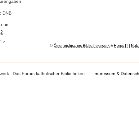
turangaben
e: DNB
io-net
2
1
>
©
Österreichisches Bibliothekswerk
&
Horus IT
|
Nutz
kswerk : Das Forum katholischer Bibliotheken |
Impressum & Datensch