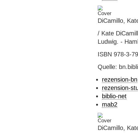
DiCamillo, Ka
/ Kate DiCamill
Ludwig. - Hambu
ISBN 978-3-791
Quelle: bn.bib
rezension-bn
rezension-st
biblio-net
mab2
DiCamillo, Ka