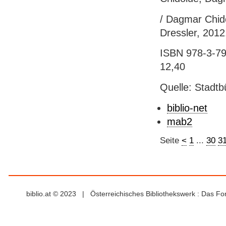
/ Dagmar Chidol
Dressler, 2012. 
ISBN 978-3-791
12,40
Quelle: Stadtb
biblio-net
mab2
Seite
<
1
...
30
3
biblio.at © 2023 | Österreichisches Bibliothekswerk : Das F