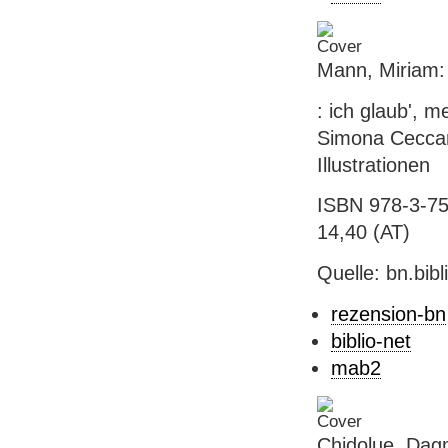
Mann, Miriam:
: ich glaub', m
Simona Ceccare
Illustrationen
ISBN 978-3-75
14,40 (AT)
Quelle: bn.bib
rezension-bn
biblio-net
mab2
Chidolue, Dagm