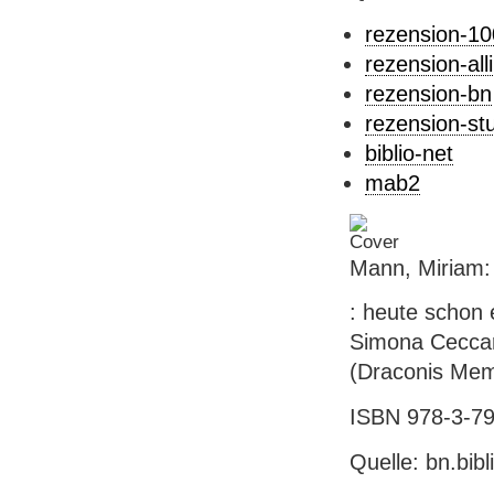
rezension-1
rezension-alli
rezension-bn
rezension-st
biblio-net
mab2
Mann, Miriam:
: heute schon e
Simona Ceccarel
(Draconis Mem
ISBN 978-3-791
Quelle: bn.bib