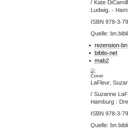
/ Kate DiCamill
Ludwig. - Hambu
ISBN 978-3-791
Quelle: bn.bib
rezension-bn
biblio-net
mab2
LaFleur, Suzan
/ Suzanne LaFl
Hamburg : Dres
ISBN 978-3-791
Quelle: bn.bib