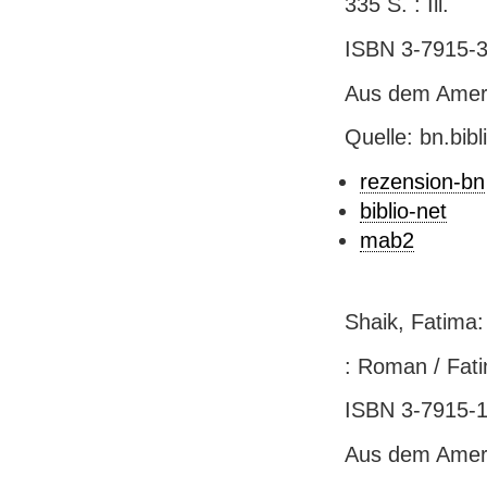
335 S. : Ill.
ISBN 3-7915-35
Aus dem Ameri
Quelle: bn.bib
rezension-bn
biblio-net
mab2
Shaik, Fatima:
: Roman / Fati
ISBN 3-7915-19
Aus dem Ameri