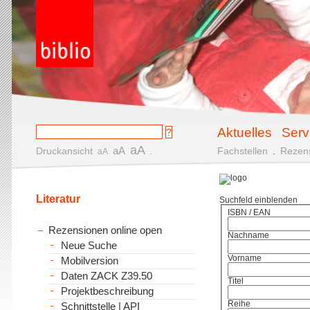
Aktuelles
Serv
aA
aA
Druckansicht
.
Fachstellen
.
Rezen
aA
Literatur
Suchfeld einblenden
ISBN / EAN
Rezensionen online open
Nachname
Neue Suche
Vorname
Mobilversion
Daten ZACK Z39.50
Titel
Projektbeschreibung
Reihe
Schnittstelle | API