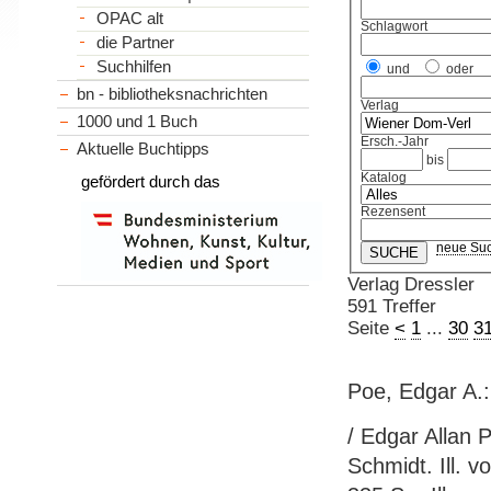
OPAC alt
Schlagwort
die Partner
Suchhilfen
und
oder
bn - bibliotheksnachrichten
Verlag
1000 und 1 Buch
Ersch.-Jahr
Aktuelle Buchtipps
bis
Katalog
gefördert durch das
Rezensent
neue Su
Verlag Dressler
591 Treffer
Seite
<
1
...
30
3
Poe, Edgar A.
/ Edgar Allan
Schmidt. Ill. v