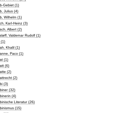
b-Gebiet (1)
, Julius (4)
, Wilhelm (1)
h, Karl-Heinz (3)
ch, Albert (2)
løff, Valdemar Rudolf (1)
 (1)
h, Khalil (1)
anne, Paco (1)
t (1)
tt (6)
tte (2)
ttrecht (2)
i (3)
iner (32)
inerin (4)
inische Literatur (26)
binismus (15)