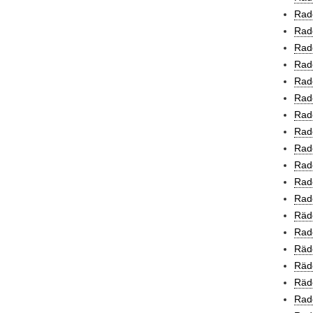
Radc
Rad
Radd
Rad
Rad
Rad
Rade
Rade
Rad
Rad
Rade
Rad
Räde
Rade
Räde
Räde
Räd
Rad