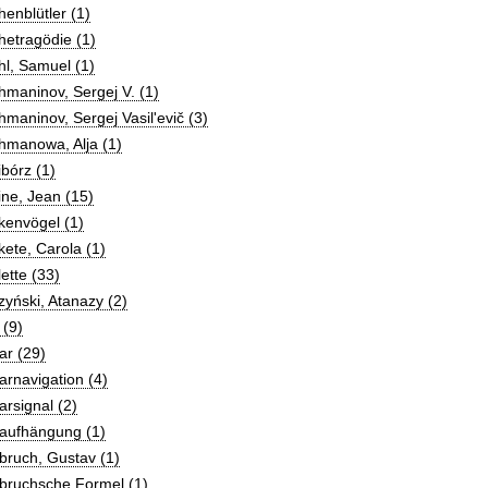
enblütler (1)
etragödie (1)
l, Samuel (1)
maninov, Sergej V. (1)
maninov, Sergej Vasilʹevič (3)
hmanowa, Alja (1)
bórz (1)
ne, Jean (15)
kenvögel (1)
ete, Carola (1)
ette (33)
yński, Atanazy (2)
 (9)
ar (29)
rnavigation (4)
rsignal (2)
aufhängung (1)
bruch, Gustav (1)
bruchsche Formel (1)