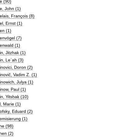
e (90)
, John (1)
lais, François (8)
l, Ernst (1)
en (1)
envögel (7)
enwald (1)
n, Jitzhak (1)
n, Leʾah (3)
novici, Doron (2)
novič, Vadim Z. (1)
nowich, Julya (1)
now, Paul (1)
n, Yitsḥaḳ (10)
, Marie (1)
fsky, Eduard (2)
emisierung (1)
he (98)
hen (2)