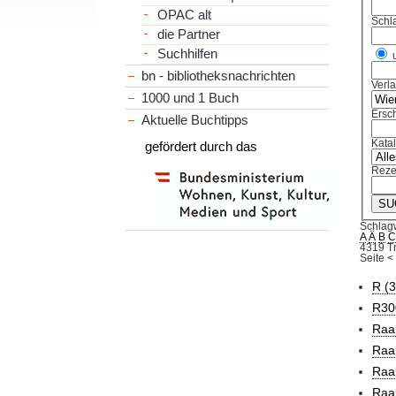
OPAC alt
Schl
die Partner
Suchhilfen
bn - bibliotheksnachrichten
Verl
1000 und 1 Buch
Ersch
Aktuelle Buchtipps
Kata
gefördert durch das
Reze
Schlag
A
Ä
B
4319 Tr
Seite
<
R (3
R30
Raa
Raab
Raab
Raa