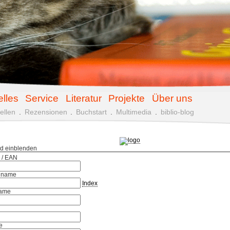
elles
Service
Literatur
Projekte
Über uns
ellen
.
Rezensionen
.
Buchstart
.
Multimedia
.
biblio-blog
ld einblenden
 / EAN
hname
Index
ame
e