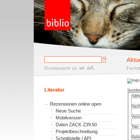
Aktu
aA
aA
Druckansicht
.
Fachst
aA
Literatur
Suchfe
ISBN
Rezensionen online open
Nac
Neue Suche
Vorn
Mobilversion
Daten ZACK Z39.50
Titel
Projektbeschreibung
Reih
Schnittstelle | API