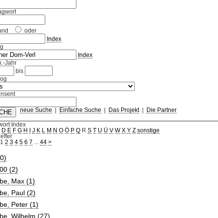
agwort
und
oder
Index
ag
Index
.-Jahr
bis
log
nsent
neue Suche
|
Einfache Suche
|
Das Projekt
|
Die Partner
wort Index
C
D
E
F
G
H
I
J
K
L
M
N
O
Ö
P
Q
R
S
T
U
Ü
V
W
X
Y
Z
sonstige
effer
1
2
3
4
5
6
7
...
44
>
0)
00 (2)
be, Max (1)
e, Paul (2)
e, Peter (1)
be, Wilhelm (27)