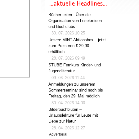
Bücher teilen - Über die
Organisation von Lesekreisen
und Buchclubs
30. 07. 2026 10:25
Unsere MINT-Aktionsbox – jetzt
zum Preis von € 29,90
erhältlich.
28. 07. 2026 09:49
STUBE Fernkurs Kinder- und
Jugendliteratur
09. 06. 2026 11:44
Anmeldungen zu unserem
Sommerseminar sind noch bis
Freitag, den 29. Mai möglich
30. 04. 2026 14:00
Bilderbuchblüten –
Urlaubslektüre für Leute mit
Liebe zur Natur
28. 04. 2026 12:27
Advertorial