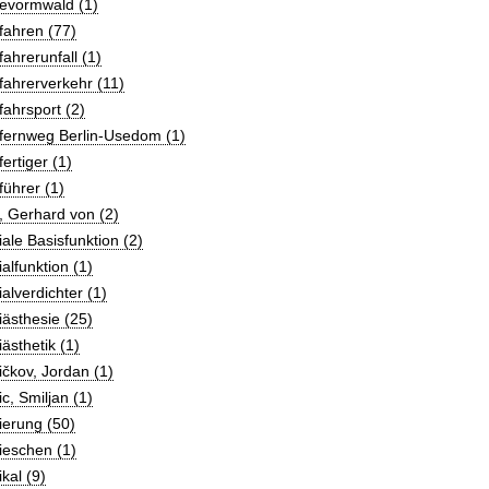
evormwald (1)
fahren (77)
ahrerunfall (1)
ahrerverkehr (11)
ahrsport (2)
fernweg Berlin-Usedom (1)
ertiger (1)
ührer (1)
 Gerhard von (2)
ale Basisfunktion (2)
alfunktion (1)
alverdichter (1)
ästhesie (25)
ästhetik (1)
čkov, Jordan (1)
c, Smiljan (1)
ierung (50)
ieschen (1)
kal (9)