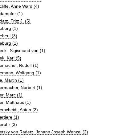
liffe, Anne Ward (4)
dampfer (1)
atz, Fritz J. (5)
eberg (1)
ebeul (3)
eburg (1)
cki, Sigismund von (1)
k, Karl (5)
emacher, Rudolf (1)
emann, Wolfgang (1)
, Martin (1)
ermacher, Norbert (1)
r, Marc (1)
r, Matthäus (1)
rscheidt, Anton (2)
rtiere (1)
eruhr (3)
etzky von Radetz, Johann Joseph Wenzel (2)