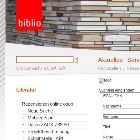
Aktuelles
Serv
aA
aA
Druckansicht
.
Fachstellen
.
Rezen
aA
Literatur
Suchfeld einblenden
ISBN / EAN
Rezensionen online open
Nachname
Neue Suche
Vorname
Mobilversion
Daten ZACK Z39.50
Titel
Projektbeschreibung
Reihe
Schnittstelle | API