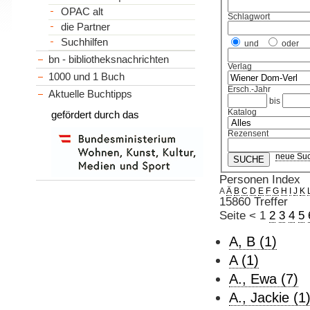
OPAC alt
Schlagwort
die Partner
Suchhilfen
und
oder
bn - bibliotheksnachrichten
Verlag
1000 und 1 Buch
Ersch.-Jahr
Aktuelle Buchtipps
bis
Katalog
gefördert durch das
Rezensent
neue Su
Personen Index
A
Ä
B
C
D
E
F
G
H
I
J
K
15860 Treffer
Seite
<
1
2
3
4
5
A, B (1)
A (1)
A., Ewa (7)
A., Jackie (1