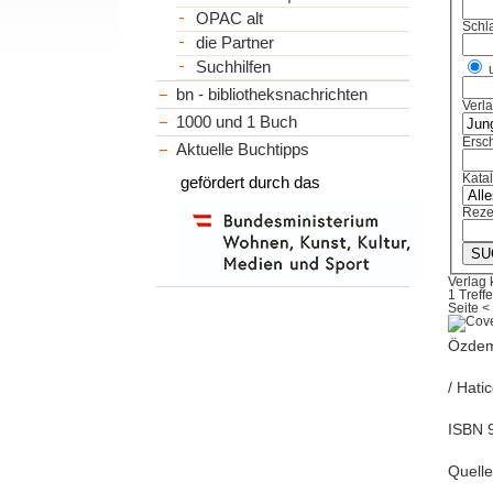
OPAC alt
Schl
die Partner
Suchhilfen
bn - bibliotheksnachrichten
Verl
1000 und 1 Buch
Ersch
Aktuelle Buchtipps
Kata
gefördert durch das
Reze
Verlag
1 Treffe
Seite
<
Özdemi
/ Hati
ISBN 9
Quelle