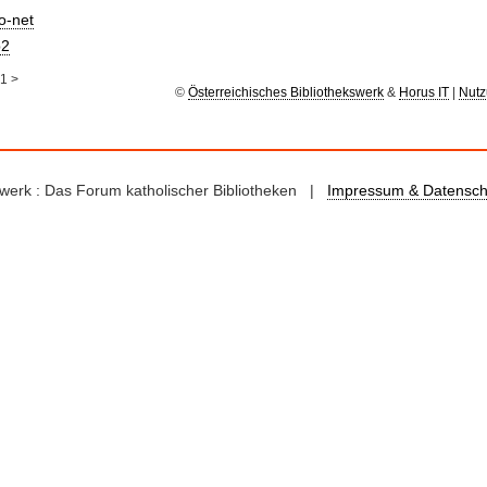
io-net
2
1
>
©
Österreichisches Bibliothekswerk
&
Horus IT
|
Nutz
kswerk : Das Forum katholischer Bibliotheken |
Impressum & Datensch