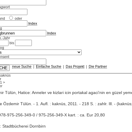
agwort
und
oder
Index
ag
Index
.-Jahr
bis
log
nsent
neue Suche
|
Einfache Suche
|
Das Projekt
|
Die Partner
 kaknüs
r
1
>
r Tülün, Hatice: Anneler ve kizlari icin portakal agaci'nin en güzel yem
ce Özdemir Tülün. - 1. Aufl. : kaknüs, 2011. - 218 S. : zahlr. Ill. - (kaknüs
78-975-256-349-0 / 975-256-349-X kart. : ca. Eur 20,80
: Stadtbücherei Dornbirn