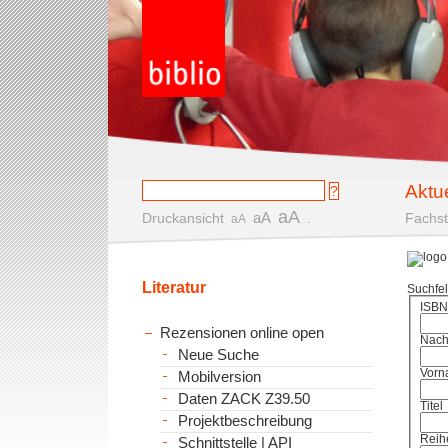
Aktu
aA
aA
Druckansicht
.
Fachst
aA
Literatur
Suchfe
ISBN
Rezensionen online open
Nac
Neue Suche
Vorn
Mobilversion
Daten ZACK Z39.50
Titel
Projektbeschreibung
Reih
Schnittstelle | API