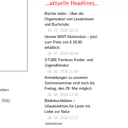
Bücher teilen - Über die
Organisation von Lesekreisen
und Buchclubs
30. 07. 2026 10:25
Unsere MINT-Aktionsbox – jetzt
zum Preis von € 29,90
erhältlich.
28. 07. 2026 09:49
STUBE Fernkurs Kinder- und
Jugendliteratur
09. 06. 2026 11:44
Anmeldungen zu unserem
Sommerseminar sind noch bis
Freitag, den 29. Mai möglich
ekleri
30. 04. 2026 14:00
; 556)
Bilderbuchblüten –
Urlaubslektüre für Leute mit
Liebe zur Natur
28. 04. 2026 12:27
Advertorial