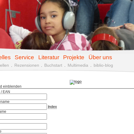
elles
Service
Literatur
Projekte
Über uns
ellen
.
Rezensionen
.
Buchstart
.
Multimedia
.
biblio-blog
ld einblenden
 / EAN
hname
Index
ame
e