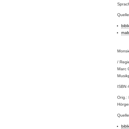
Sprach
Quelle
bibl
mab
Monsi
/ Regi
Marc C
Musikp
ISBN 
Orig.:
Hörges
Quelle
bibl