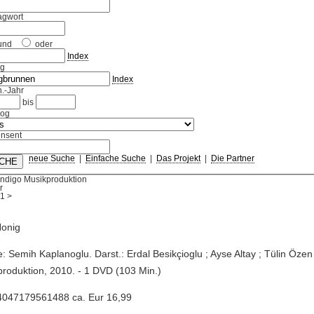
agwort
und
oder
Index
ag
Index
.-Jahr
bis
log
nsent
neue Suche
|
Einfache Suche
|
Das Projekt
|
Die Partner
Indigo Musikproduktion
r
1
>
Honig
e: Semih Kaplanoglu. Darst.: Erdal Besikçioglu ; Ayse Altay ; Tülin Özen .
roduktion, 2010. - 1 DVD (103 Min.)
4047179561488 ca. Eur 16,99