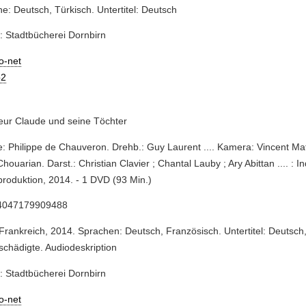
e: Deutsch, Türkisch. Untertitel: Deutsch
: Stadtbücherei Dornbirn
io-net
2
eur Claude und seine Töchter
e: Philippe de Chauveron. Drehb.: Guy Laurent .... Kamera: Vincent Ma
houarian. Darst.: Christian Clavier ; Chantal Lauby ; Ary Abittan .... : I
roduktion, 2014. - 1 DVD (93 Min.)
4047179909488
 Frankreich, 2014. Sprachen: Deutsch, Französisch. Untertitel: Deutsch
chädigte. Audiodeskription
: Stadtbücherei Dornbirn
io-net