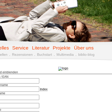
elles
Service
Literatur
Projekte
Über uns
ellen
.
Rezensionen
.
Buchstart
.
Multimedia
.
biblio-blog
ld einblenden
 / EAN
hname
Index
ame
e