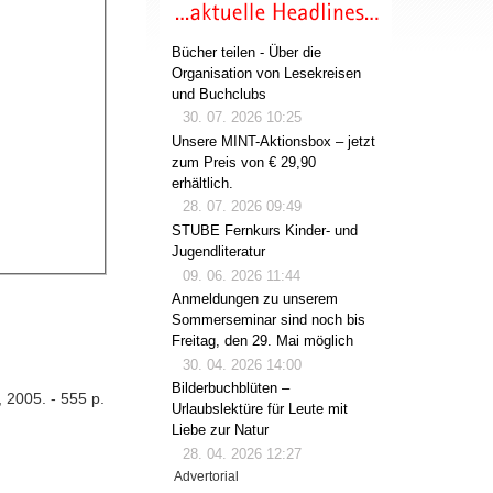
Bücher teilen - Über die
Organisation von Lesekreisen
und Buchclubs
30. 07. 2026 10:25
Unsere MINT-Aktionsbox – jetzt
zum Preis von € 29,90
erhältlich.
28. 07. 2026 09:49
STUBE Fernkurs Kinder- und
Jugendliteratur
09. 06. 2026 11:44
Anmeldungen zu unserem
Sommerseminar sind noch bis
Freitag, den 29. Mai möglich
30. 04. 2026 14:00
Bilderbuchblüten –
, 2005. - 555 p.
Urlaubslektüre für Leute mit
Liebe zur Natur
28. 04. 2026 12:27
Advertorial