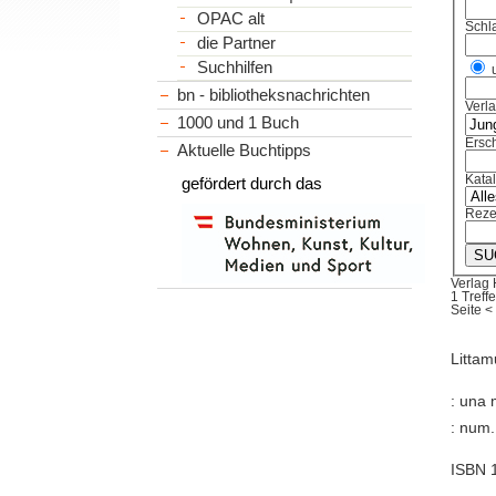
OPAC alt
Schl
die Partner
Suchhilfen
bn - bibliotheksnachrichten
Verl
1000 und 1 Buch
Ersch
Aktuelle Buchtipps
Kata
gefördert durch das
Reze
Verlag
1 Treffe
Seite
<
Litta
: una 
: num. 
ISBN 