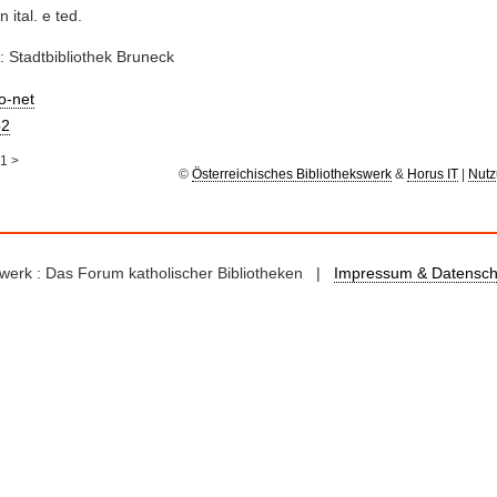
n ital. e ted.
: Stadtbibliothek Bruneck
io-net
2
1
>
©
Österreichisches Bibliothekswerk
&
Horus IT
|
Nutz
kswerk : Das Forum katholischer Bibliotheken |
Impressum & Datensch