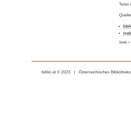
Testo i
Quelle
bibl
mab
Seite
<
biblio.at © 2023 | Österreichisches Bibliothe