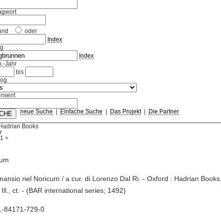
agwort
und
oder
Index
ag
Index
.-Jahr
bis
log
nsent
neue Suche
|
Einfache Suche
|
Das Projekt
|
Die Partner
 Hadrian Books
r
1
>
mum
mansio nel Noricum / a cur. di Lorenzo Dal Ri. - Oxford : Hadrian Books
Ill., ct. - (BAR international series; 1492)
1-84171-729-0