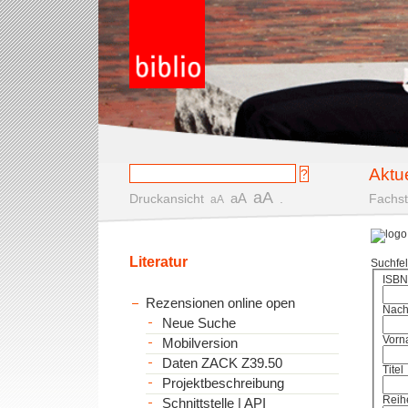
Aktu
aA
aA
Druckansicht
.
Fachst
aA
Literatur
Suchfe
ISBN
Rezensionen online open
Nac
Neue Suche
Vorn
Mobilversion
Daten ZACK Z39.50
Titel
Projektbeschreibung
Reih
Schnittstelle | API