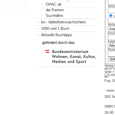
OPAC alt
Schl
die Partner
Suchhilfen
bn - bibliotheksnachrichten
Verl
1000 und 1 Buch
Ersch
Aktuelle Buchtipps
Kata
gefördert durch das
Reze
Verlag 
8876 Tr
Seite
<
Fey, D
: mein
282 Se
ISBN 9
26.90 