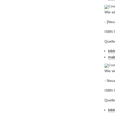
Wie wi
- [Neu
ISBN 9
Quell
bibl
mab
Wie wi
- Neua
ISBN 9
Quell
bibl