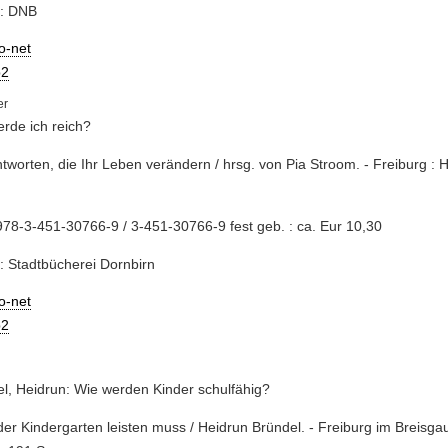
e: DNB
io-net
2
rde ich reich?
ntworten, die Ihr Leben verändern / hrsg. von Pia Stroom. - Freiburg : H
.
78-3-451-30766-9 / 3-451-30766-9 fest geb. : ca. Eur 10,30
: Stadtbücherei Dornbirn
io-net
2
l, Heidrun: Wie werden Kinder schulfähig?
der Kindergarten leisten muss / Heidrun Bründel. - Freiburg im Breisgau 