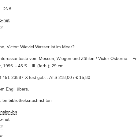
e: DNB
io-net
2
e, Victor: Wieviel Wasser ist im Meer?
Interessanteste vom Messen, Wiegen und Zählen / Victor Osborne. - Frei
 1996. - 45 S. : Ill. (farb.); 29 cm
-451-23887-X fest geb. : ATS 218,00 / € 15,80
m Engl. übers.
: bn.bibliotheksnachrichten
ension-bn
io-net
2