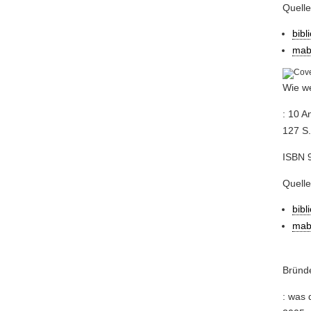
Quell
bibl
mab
Wie we
: 10 A
127 S
ISBN 9
Quelle
bibl
mab
Bründe
: was 