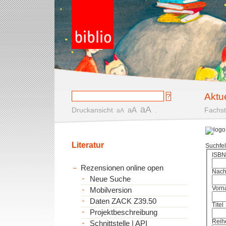
Aktu
aA
aA
Druckansicht
.
Fachst
aA
Literatur
Suchfe
ISBN
Rezensionen online open
Nac
Neue Suche
Vorn
Mobilversion
Daten ZACK Z39.50
Titel
Projektbeschreibung
Reih
Schnittstelle | API