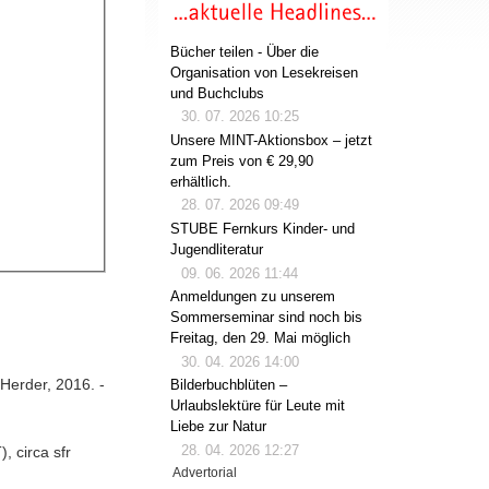
Bücher teilen - Über die
Organisation von Lesekreisen
und Buchclubs
30. 07. 2026 10:25
Unsere MINT-Aktionsbox – jetzt
zum Preis von € 29,90
erhältlich.
28. 07. 2026 09:49
STUBE Fernkurs Kinder- und
Jugendliteratur
09. 06. 2026 11:44
Anmeldungen zu unserem
Sommerseminar sind noch bis
Freitag, den 29. Mai möglich
30. 04. 2026 14:00
 Herder, 2016. -
Bilderbuchblüten –
Urlaubslektüre für Leute mit
Liebe zur Natur
28. 04. 2026 12:27
 circa sfr
Advertorial