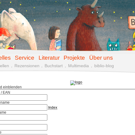
elles
Service
Literatur
Projekte
Über uns
ellen
.
Rezensionen
.
Buchstart
.
Multimedia
.
biblio-blog
ld einblenden
 / EAN
hname
Index
ame
e