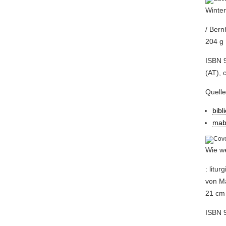
Winter
/ Bern
204 g
ISBN 
(AT), 
Quell
bibl
mab
Wie we
: litu
von Ma
21 cm 
ISBN 9