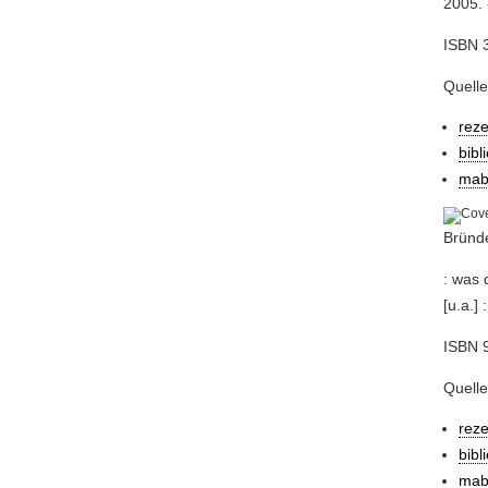
2005. 
ISBN 
Quelle
rez
bibl
mab
Bründe
: was 
[u.a.]
ISBN 
Quelle
rez
bibl
mab