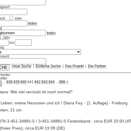
agwort
und
oder
Index
ag
Index
.-Jahr
bis
log
nsent
neue Suche
|
Einfache Suche
|
Das Projekt
|
Die Partner
Herder
effer
1
...
838
839
840
841
842
843
844
...
888
>
iana: Wie viel verrückt ist noch normal?
 Leben, meine Neurosen und ich / Diana Fey. - [1. Auflage] - Freiburg :
iten; 21 cm
78-3-451-34881-5 / 3-451-34881-0 Festeinband : circa EUR 20.60 (AT),
(freier Preis), circa EUR 19.99 (DE)