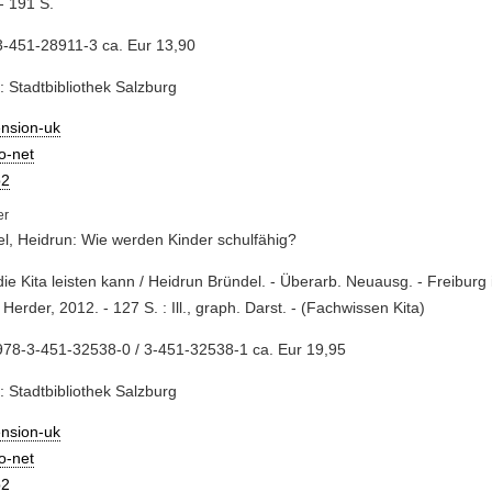
- 191 S.
3-451-28911-3 ca. Eur 13,90
: Stadtbibliothek Salzburg
ension-uk
io-net
2
l, Heidrun: Wie werden Kinder schulfähig?
die Kita leisten kann / Heidrun Bründel. - Überarb. Neuausg. - Freiburg
 : Herder, 2012. - 127 S. : Ill., graph. Darst. - (Fachwissen Kita)
978-3-451-32538-0 / 3-451-32538-1 ca. Eur 19,95
: Stadtbibliothek Salzburg
ension-uk
io-net
2