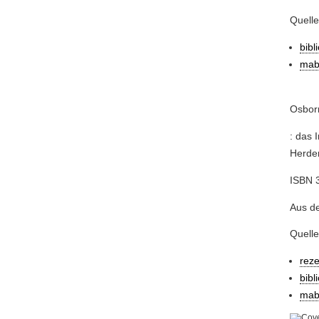
Quell
bibl
mab
Osborn
: das 
Herder,
ISBN 3
Aus de
Quelle
rez
bibl
mab