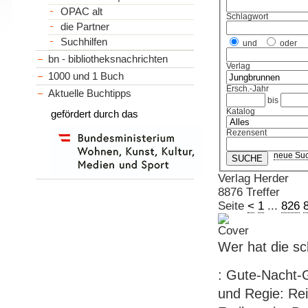
OPAC alt
Schlagwort
die Partner
Suchhilfen
und
oder
bn - bibliotheksnachrichten
Verlag
1000 und 1 Buch
Ersch.-Jahr
Aktuelle Buchtipps
bis
Katalog
gefördert durch das
Rezensent
neue Su
Verlag Herder
8876 Treffer
Seite
<
1
...
826
Wer hat die s
: Gute-Nacht-
und Regie: Rei