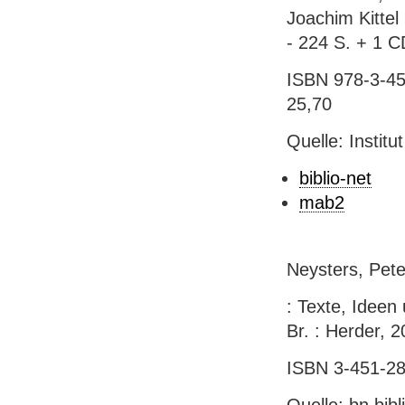
Joachim Kittel 
- 224 S. + 1 
ISBN 978-3-451
25,70
Quelle: Instit
biblio-net
mab2
Neysters, Pet
: Texte, Ideen 
Br. : Herder, 2
ISBN 3-451-285
Quelle: bn.bib