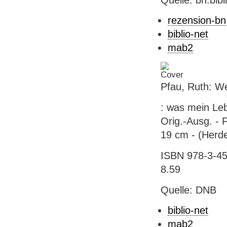
rezension-bn
biblio-net
mab2
Pfau, Ruth: We
: was mein Leb
Orig.-Ausg. - F
19 cm - (Herd
ISBN 978-3-45
8.59
Quelle: DNB
biblio-net
mab2