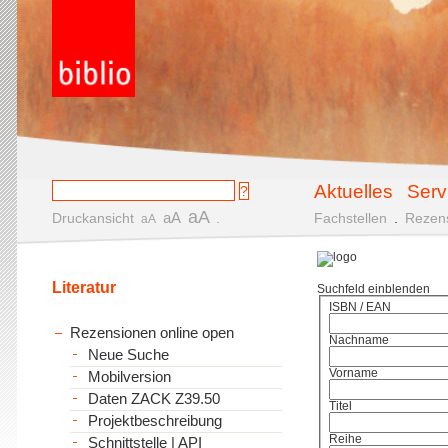
Aktuelles
Serv
aA
aA
Druckansicht
.
Fachstellen
.
Rezen
aA
Literatur
Suchfeld einblenden
ISBN / EAN
Rezensionen online open
Nachname
Neue Suche
Vorname
Mobilversion
Daten ZACK Z39.50
Titel
Projektbeschreibung
Reihe
Schnittstelle | API