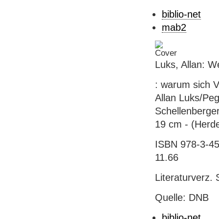
biblio-net
mab2
Luks, Allan: We
: warum sich 
Allan Luks/Pe
Schellenberger
19 cm - (Herd
ISBN 978-3-45
11.66
Literaturverz. 
Quelle: DNB
biblio-net