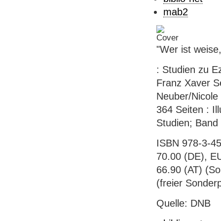
mab2
"Wer ist weise
: Studien zu E
Franz Xaver Se
Neuber/Nicole K
364 Seiten : Il
Studien; Band
ISBN 978-3-45
70.00 (DE), E
66.90 (AT) (So
(freier Sonderp
Quelle: DNB