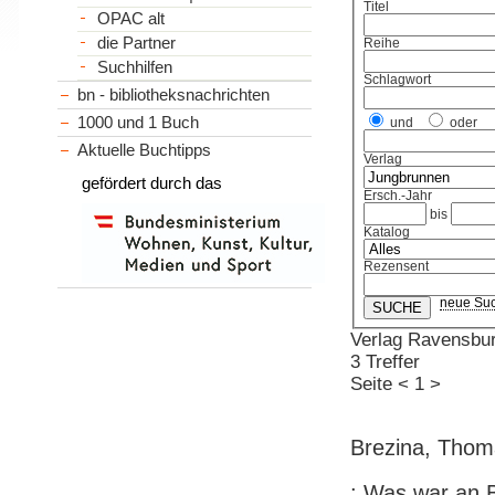
Titel
OPAC alt
die Partner
Reihe
Suchhilfen
Schlagwort
bn - bibliotheksnachrichten
1000 und 1 Buch
und
oder
Aktuelle Buchtipps
Verlag
gefördert durch das
Ersch.-Jahr
bis
Katalog
Rezensent
neue Su
Verlag Ravensbu
3 Treffer
Seite
<
1
>
Brezina, Thom
: Was war an 