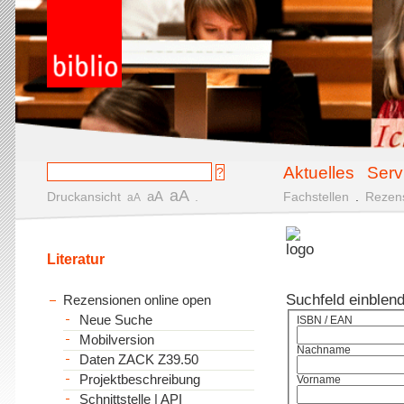
Aktuelles
Serv
aA
aA
Druckansicht
.
Fachstellen
.
Rezen
aA
Literatur
Suchfeld einblen
Rezensionen online open
Neue Suche
ISBN / EAN
Mobilversion
Nachname
Daten ZACK Z39.50
Projektbeschreibung
Vorname
Schnittstelle | API