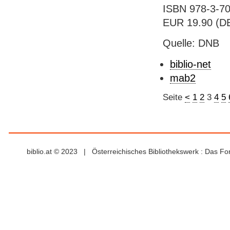
ISBN 978-3-70
EUR 19.90 (DE
Quelle: DNB
biblio-net
mab2
Seite
<
1
2
3
4
5
biblio.at © 2023 | Österreichisches Bibliothekswerk : Das F