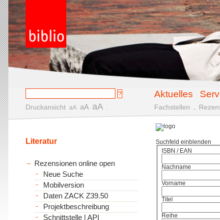
Aktuelles
Serv
aA
aA
Druckansicht
.
Fachstellen
.
Rezen
aA
Literatur
Suchfeld einblenden
ISBN / EAN
Rezensionen online open
Nachname
Neue Suche
Vorname
Mobilversion
Daten ZACK Z39.50
Titel
Projektbeschreibung
Reihe
Schnittstelle | API