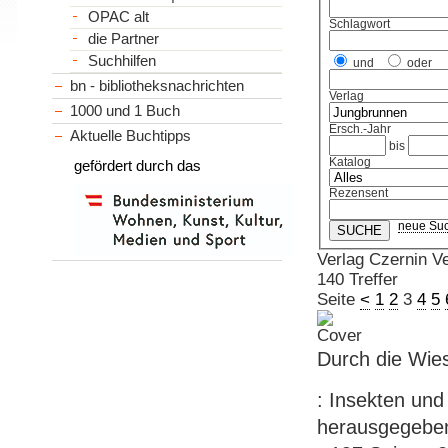
OPAC alt
Schlagwort
die Partner
Suchhilfen
und
oder
bn - bibliotheksnachrichten
Verlag
1000 und 1 Buch
Ersch.-Jahr
Aktuelle Buchtipps
bis
Katalog
gefördert durch das
Rezensent
neue Su
Verlag Czernin Ve
140 Treffer
Seite
<
1
2
3
4
5
Durch die Wie
: Insekten und 
herausgegeben 