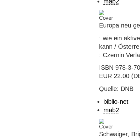
mab2
Europa neu ge
: wie ein akti
kann / Österre
: Czernin Verl
ISBN 978-3-70
EUR 22.00 (DE
Quelle: DNB
biblio-net
mab2
Schwaiger, Brig