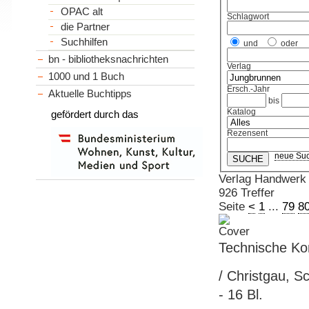
OPAC alt
Schlagwort
die Partner
Suchhilfen
und
oder
bn - bibliotheksnachrichten
Verlag
1000 und 1 Buch
Ersch.-Jahr
Aktuelle Buchtipps
bis
Katalog
gefördert durch das
Rezensent
neue Su
Verlag Handwerk 
926 Treffer
Seite
<
1
...
79
8
Technische Ko
/ Christgau, 
- 16 Bl.