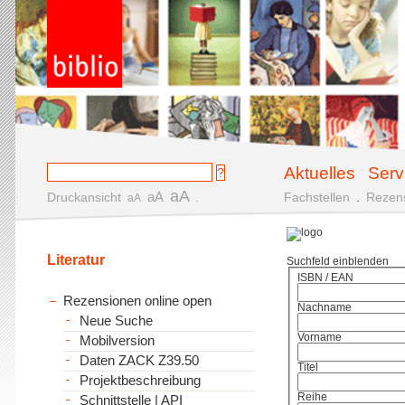
Aktuelles
Serv
aA
aA
Druckansicht
.
Fachstellen
.
Rezen
aA
Literatur
Suchfeld einblenden
ISBN / EAN
Rezensionen online open
Nachname
Neue Suche
Vorname
Mobilversion
Daten ZACK Z39.50
Titel
Projektbeschreibung
Reihe
Schnittstelle | API