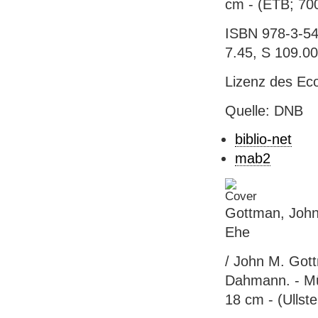
cm - (ETB; 70
ISBN 978-3-54
7.45, S 109.00
Lizenz des Eco
Quelle: DNB
biblio-net
mab2
Gottman, John
Ehe
/ John M. Got
Dahmann. - Mün
18 cm - (Ullst