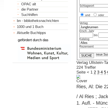
OPAC alt
Schlagwort
die Partner
Suchhilfen
und
oder
bn - bibliotheksnachrichten
Verlag
1000 und 1 Buch
Ersch.-Jahr
Aktuelle Buchtipps
bis
Katalog
gefördert durch das
Rezensent
neue Su
Verlag Ullstein-T
224 Treffer
Seite
<
1
2
3
4
5
Ries, Al: Die 
/ Al Ries ; Ja
1. Aufl. - Mün