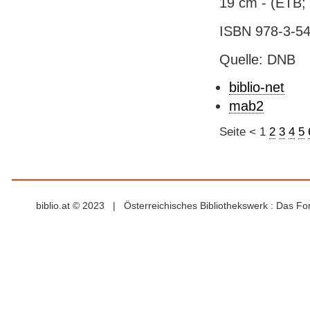
19 cm - (ETB;
ISBN 978-3-54
Quelle: DNB
biblio-net
mab2
Seite
<
1
2
3
4
5
biblio.at © 2023 | Österreichisches Bibliothekswerk : Das F