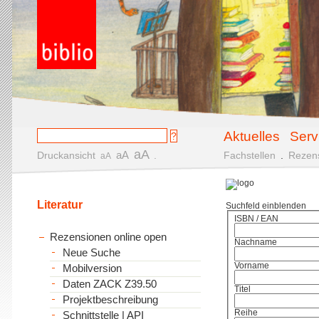
Aktuelles
Serv
aA
aA
Druckansicht
.
Fachstellen
.
Rezen
aA
Literatur
Suchfeld einblenden
ISBN / EAN
Rezensionen online open
Nachname
Neue Suche
Vorname
Mobilversion
Daten ZACK Z39.50
Titel
Projektbeschreibung
Reihe
Schnittstelle | API