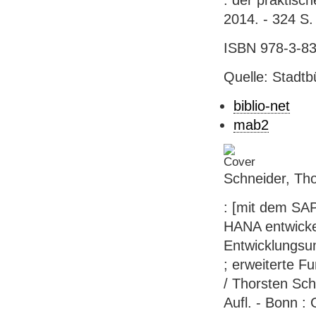
: der praktisch
2014. - 324 S. :
ISBN 978-3-836
Quelle: Stadtb
biblio-net
mab2
Schneider, Th
: [mit dem S
HANA entwicke
Entwicklungsu
; erweiterte F
/ Thorsten Sc
Aufl. - Bonn : 