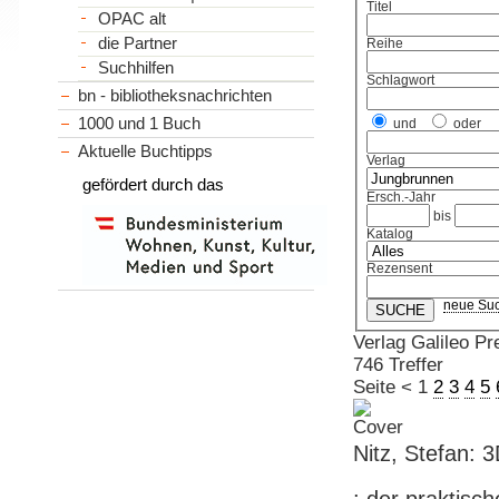
Titel
OPAC alt
die Partner
Reihe
Suchhilfen
Schlagwort
bn - bibliotheksnachrichten
1000 und 1 Buch
und
oder
Aktuelle Buchtipps
Verlag
gefördert durch das
Ersch.-Jahr
bis
Katalog
Rezensent
neue Su
Verlag Galileo Pr
746 Treffer
Seite
<
1
2
3
4
5
Nitz, Stefan: 