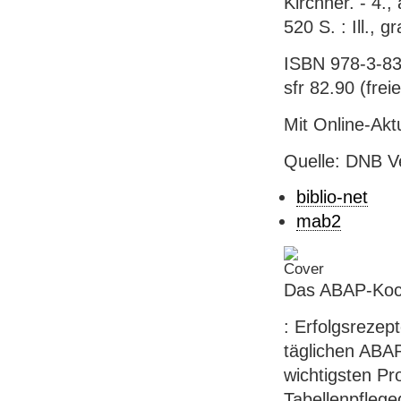
Kirchner. - 4.,
520 S. : Ill., 
ISBN 978-3-83
sfr 82.90 (freie
Mit Online-Akt
Quelle: DNB V
biblio-net
mab2
Das ABAP-Ko
: Erfolgsrezep
täglichen ABA
wichtigsten Pr
Tabellenpflege