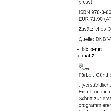
press)
ISBN 978-3-83
EUR 71.90 (AT),
Zusätzliches 
Quelle: DNB V
biblio-net
mab2
Färber, Günth
: [verständlic
Einführung in d
Schritt zur er
programmieren