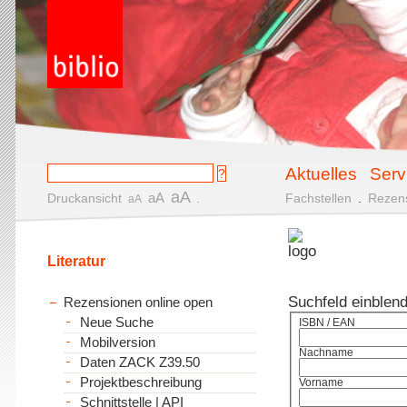
Aktuelles
Serv
aA
aA
Druckansicht
.
Fachstellen
.
Rezen
aA
Literatur
Suchfeld einblen
Rezensionen online open
Neue Suche
ISBN / EAN
Mobilversion
Nachname
Daten ZACK Z39.50
Projektbeschreibung
Vorname
Schnittstelle | API