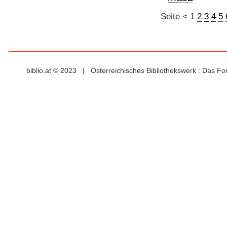
Seite
<
1
2
3
4
5
biblio.at © 2023 | Österreichisches Bibliothekswerk : Das F