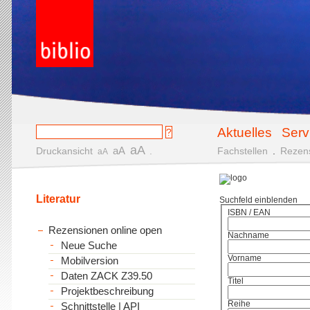
Aktuelles
Serv
aA
aA
Druckansicht
.
Fachstellen
.
Rezen
aA
Literatur
Suchfeld einblenden
ISBN / EAN
Rezensionen online open
Nachname
Neue Suche
Vorname
Mobilversion
Daten ZACK Z39.50
Titel
Projektbeschreibung
Reihe
Schnittstelle | API