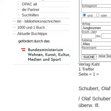
OPAC alt
Schlagwort
die Partner
Suchhilfen
und
oder
bn - bibliotheksnachrichten
Verlag
1000 und 1 Buch
Ersch.-Jahr
Aktuelle Buchtipps
bis
Katalog
gefördert durch das
Rezensent
neue Su
Verlag Kahl
1 Treffer
Seite
<
1
>
Schubert, Olaf
/ Olaf Schubert
überw. Ill.