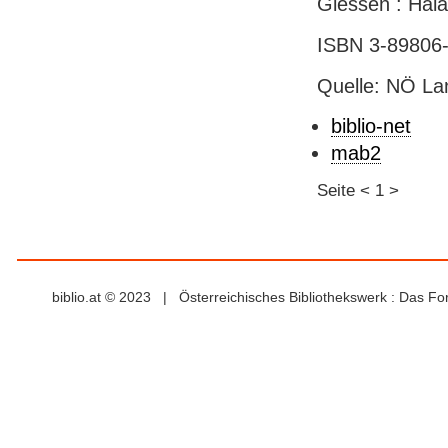
Giessen : Halan
ISBN 3-89806
Quelle: NÖ Lan
biblio-net
mab2
Seite
<
1
>
biblio.at © 2023 | Österreichisches Bibliothekswerk : Das F