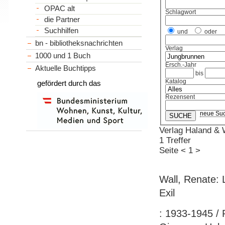
OPAC alt
Schlagwort
die Partner
Suchhilfen
und
oder
bn - bibliotheksnachrichten
Verlag
1000 und 1 Buch
Ersch.-Jahr
Aktuelle Buchtipps
bis
Katalog
gefördert durch das
Rezensent
neue Su
Verlag Haland & 
1 Treffer
Seite
<
1
>
Wall, Renate: 
Exil
: 1933-1945 / 