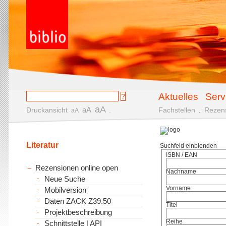
Aktuelles
Serv
aA
aA
Druckansicht
.
Fachstellen
.
Rezen
aA
Literatur
Suchfeld einblenden
ISBN / EAN
Rezensionen online open
Nachname
Neue Suche
Vorname
Mobilversion
Daten ZACK Z39.50
Titel
Projektbeschreibung
Reihe
Schnittstelle | API