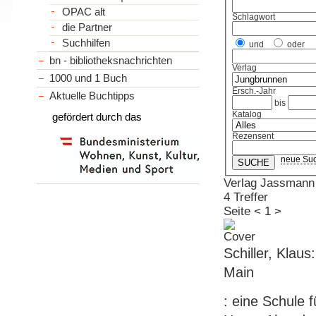
OPAC alt
Schlagwort
die Partner
Suchhilfen
und
oder
bn - bibliotheksnachrichten
Verlag
1000 und 1 Buch
Ersch.-Jahr
Aktuelle Buchtipps
bis
Katalog
gefördert durch das
Rezensent
neue Su
Verlag Jassmann
4 Treffer
Seite
<
1
>
Schiller, Klau
Main
: eine Schule 