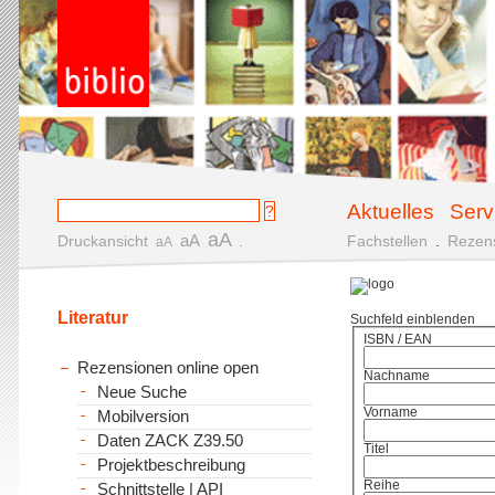
Aktuelles
Serv
aA
aA
Druckansicht
.
Fachstellen
.
Rezen
aA
Literatur
Suchfeld einblenden
ISBN / EAN
Rezensionen online open
Nachname
Neue Suche
Vorname
Mobilversion
Daten ZACK Z39.50
Titel
Projektbeschreibung
Reihe
Schnittstelle | API