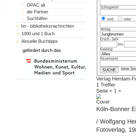
OPAC alt
Schlagwort
die Partner
Suchhilfen
und
oder
bn - bibliotheksnachrichten
Verlag
1000 und 1 Buch
Ersch.-Jahr
Aktuelle Buchtipps
bis
Katalog
gefördert durch das
Rezensent
neue Su
Verlag Herdam-Fo
1 Treffer
Seite
<
1
>
Köln-Bonner E
/ Wolfgang Her
Fotoverlag, 198