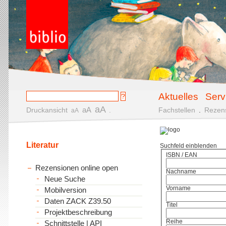
Aktuelles
Serv
aA
aA
Druckansicht
.
Fachstellen
.
Rezen
aA
Literatur
Suchfeld einblenden
ISBN / EAN
Rezensionen online open
Nachname
Neue Suche
Vorname
Mobilversion
Daten ZACK Z39.50
Titel
Projektbeschreibung
Reihe
Schnittstelle | API