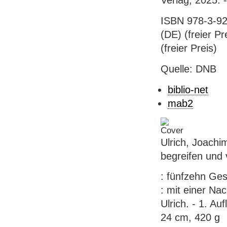
Verlag, 2025. 
ISBN 978-3-92
(DE) (freier P
(freier Preis)
Quelle: DNB
biblio-net
mab2
Ulrich, Joachi
begreifen und 
: fünfzehn Ge
: mit einer Na
Ulrich. - 1. Au
24 cm, 420 g