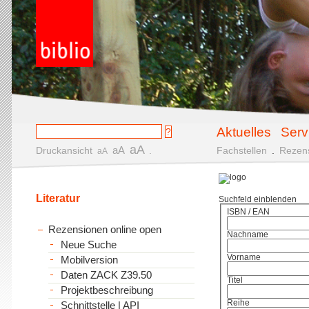
Aktuelles
Serv
aA
aA
Druckansicht
.
Fachstellen
.
Rezen
aA
Literatur
Suchfeld einblenden
ISBN / EAN
Rezensionen online open
Nachname
Neue Suche
Vorname
Mobilversion
Daten ZACK Z39.50
Titel
Projektbeschreibung
Reihe
Schnittstelle | API