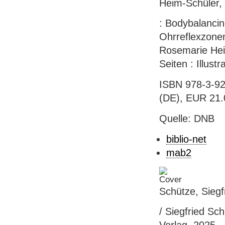
Heim-Schüler,
: Bodybalanci
Ohrreflexzone
Rosemarie Heim
Seiten : Illust
ISBN 978-3-92
(DE), EUR 21.0
Quelle: DNB
biblio-net
mab2
Schütze, Siegf
/ Siegfried Sch