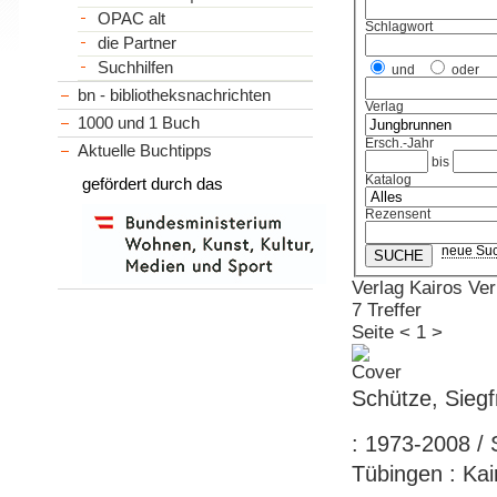
OPAC alt
Schlagwort
die Partner
Suchhilfen
und
oder
bn - bibliotheksnachrichten
Verlag
1000 und 1 Buch
Ersch.-Jahr
Aktuelle Buchtipps
bis
Katalog
gefördert durch das
Rezensent
neue Su
Verlag Kairos Ver
7 Treffer
Seite
<
1
>
Schütze, Siegf
: 1973-2008 / 
Tübingen : Kai