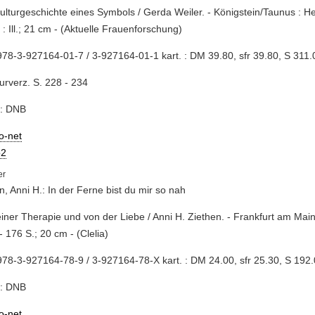
Kulturgeschichte eines Symbols / Gerda Weiler. - Königstein/Taunus : He
 : Ill.; 21 cm - (Aktuelle Frauenforschung)
78-3-927164-01-7 / 3-927164-01-1 kart. : DM 39.80, sfr 39.80, S 311.
turverz. S. 228 - 234
e: DNB
io-net
2
n, Anni H.: In der Ferne bist du mir so nah
einer Therapie und von der Liebe / Anni H. Ziethen. - Frankfurt am Main
- 176 S.; 20 cm - (Clelia)
78-3-927164-78-9 / 3-927164-78-X kart. : DM 24.00, sfr 25.30, S 192
e: DNB
io-net