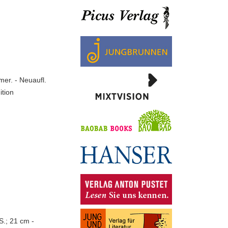
mer. - Neuaufl.
ition
S.; 21 cm -