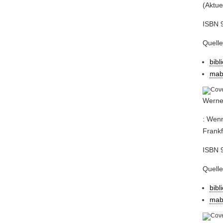
(Aktue
ISBN 9
Quell
bibl
mab
Werner
: Wenn
Frankf
ISBN 9
Quell
bibl
mab