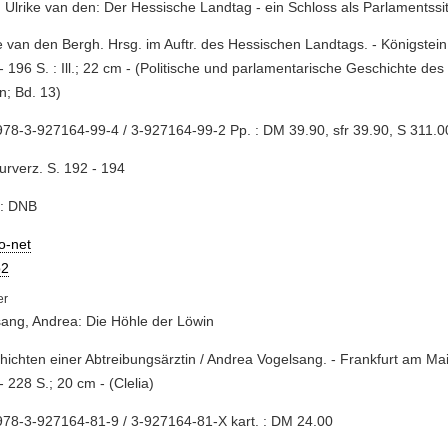
 Ulrike van den: Der Hessische Landtag - ein Schloss als Parlamentssi
ke van den Bergh. Hrsg. im Auftr. des Hessischen Landtags. - Königstein
- 196 S. : Ill.; 22 cm - (Politische und parlamentarische Geschichte de
; Bd. 13)
78-3-927164-99-4 / 3-927164-99-2 Pp. : DM 39.90, sfr 39.90, S 311.0
turverz. S. 192 - 194
e: DNB
io-net
2
ang, Andrea: Die Höhle der Löwin
hichten einer Abtreibungsärztin / Andrea Vogelsang. - Frankfurt am Mai
- 228 S.; 20 cm - (Clelia)
78-3-927164-81-9 / 3-927164-81-X kart. : DM 24.00