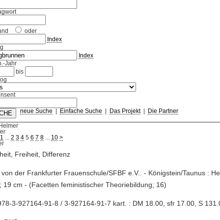
agwort
und
oder
Index
ag
Index
.-Jahr
bis
log
nsent
neue Suche
|
Einfache Suche
|
Das Projekt
|
Die Partner
 Helmer
fer
1
...
2
3
4
5
6
7
8
...
10
>
heit, Freiheit, Differenz
. von der Frankfurter Frauenschule/SFBF e.V.. - Königstein/Taunus : He
; 19 cm - (Facetten feministischer Theoriebildung; 16)
78-3-927164-91-8 / 3-927164-91-7 kart. : DM 18.00, sfr 17.00, S 131.