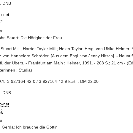
e: DNB
io-net
2
John Stuart: Die Hörigkeit der Frau
 Stuart Mill ; Harriet Taylor Mill ; Helen Taylor. Hrsg. von Ulrike Helmer.
 von Hannelore Schröder. [Aus dem Engl. von Jenny Hirsch]. - Neuaufl
fl. der Übers. - Frankfurt am Main : Helmer, 1991. - 208 S.; 21 cm - (Ed
kerinnen : Studia)
78-3-927164-42-0 / 3-927164-42-9 kart. : DM 22.00
e: DNB
io-net
2
, Gerda: Ich brauche die Göttin