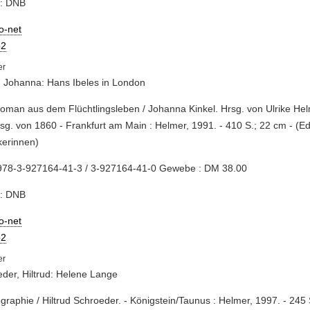
e: DNB
io-net
2
, Johanna: Hans Ibeles in London
Roman aus dem Flüchtlingsleben / Johanna Kinkel. Hrsg. von Ulrike Hel
sg. von 1860 - Frankfurt am Main : Helmer, 1991. - 410 S.; 22 cm - (Ed
kerinnen)
978-3-927164-41-3 / 3-927164-41-0 Gewebe : DM 38.00
e: DNB
io-net
2
der, Hiltrud: Helene Lange
iographie / Hiltrud Schroeder. - Königstein/Taunus : Helmer, 1997. - 245 