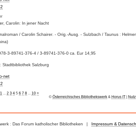
2
er, Carolin: In jener Nacht
inalroman / Carolin Schairer. - Orig.-Ausg. - Sulzbach / Taunus : Helmer
mina)
978-3-89741-376-4 / 3-89741-376-0 ca. Eur 14,95
: Stadtbibliothek Salzburg
io-net
2
1
...
2
3
4
5
6
7
8
...
10
>
©
Österreichisches Bibliothekswerk
&
Horus IT
|
Nutz
kswerk : Das Forum katholischer Bibliotheken |
Impressum & Datensch