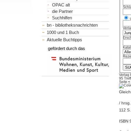
OPAC alt
Schl
die Partner
Suchhilfen
bn - bibliotheksnachrichten
Verl
1000 und 1 Buch
Ersch
Aktuelle Buchtipps
Kata
gefördert durch das
Reze
Verlag
95 Tref
Seite
<
Gleich
/ hrsg
112 S.
ISBN 9