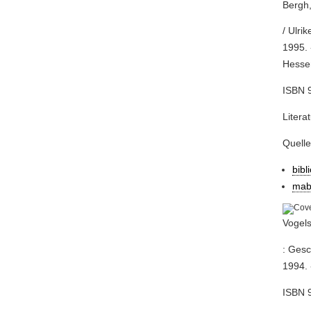
Bergh,
/ Ulri
1995. 
Hessen
ISBN 9
Litera
Quell
bibl
mab
Vogels
: Gesc
1994. 
ISBN 9