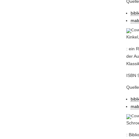
Quell
bibl
mab
Kinkel
: ein 
der Au
Klassi
ISBN 
Quell
bibl
mab
Schroe
: Bibl