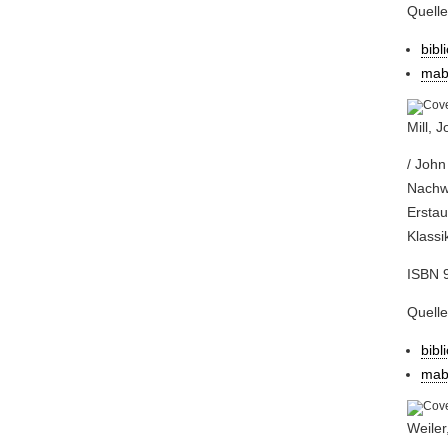
Quell
bibl
mab
Mill, 
/ John
Nachw.
Erstau
Klassi
ISBN 9
Quell
bibl
mab
Weiler