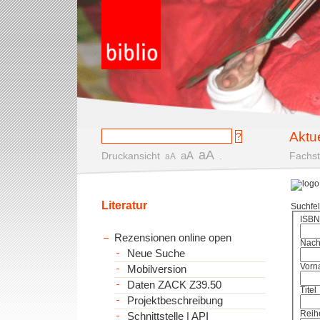
Aktu
aA
aA
Druckansicht
.
Fachst
aA
Literatur
Suchfe
ISBN
Rezensionen online open
Nac
Neue Suche
Vorn
Mobilversion
Daten ZACK Z39.50
Titel
Projektbeschreibung
Reih
Schnittstelle | API