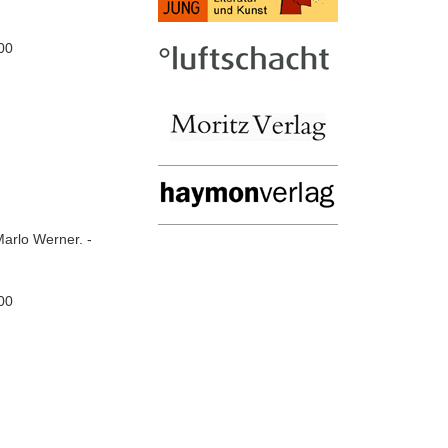
00
Marlo Werner. -
00