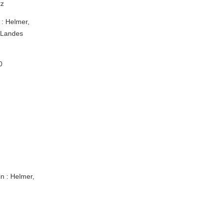
tz
 : Helmer,
s Landes
0
n : Helmer,