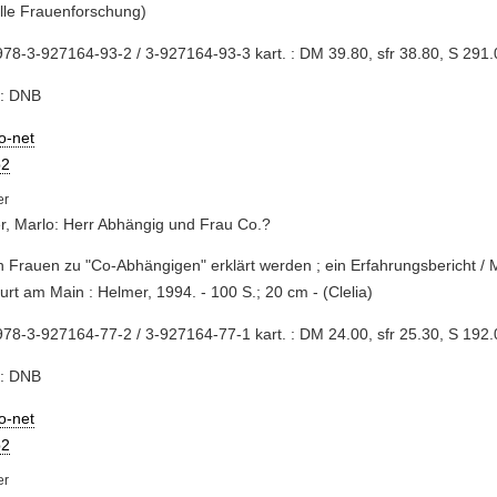
lle Frauenforschung)
78-3-927164-93-2 / 3-927164-93-3 kart. : DM 39.80, sfr 38.80, S 291.
e: DNB
io-net
2
, Marlo: Herr Abhängig und Frau Co.?
 Frauen zu "Co-Abhängigen" erklärt werden ; ein Erfahrungsbericht / 
urt am Main : Helmer, 1994. - 100 S.; 20 cm - (Clelia)
78-3-927164-77-2 / 3-927164-77-1 kart. : DM 24.00, sfr 25.30, S 192.
e: DNB
io-net
2