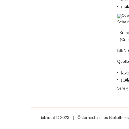
mab
Schair
: Krim
- (Cri
ISBN 
Quelle
bibl
mab
Seite
<
biblio.at © 2023 | Österreichisches Bibliothe