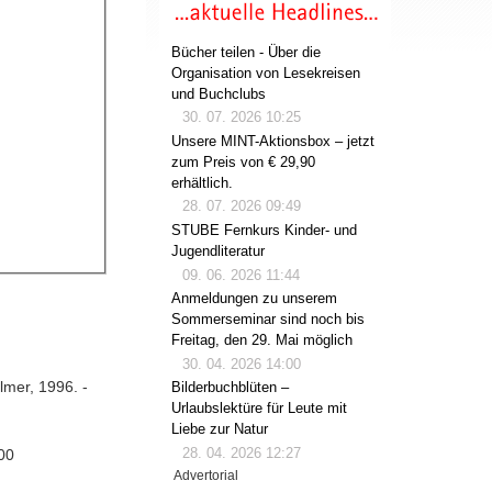
Bücher teilen - Über die
Organisation von Lesekreisen
und Buchclubs
30. 07. 2026 10:25
Unsere MINT-Aktionsbox – jetzt
zum Preis von € 29,90
erhältlich.
28. 07. 2026 09:49
STUBE Fernkurs Kinder- und
Jugendliteratur
09. 06. 2026 11:44
Anmeldungen zu unserem
Sommerseminar sind noch bis
Freitag, den 29. Mai möglich
30. 04. 2026 14:00
lmer, 1996. -
Bilderbuchblüten –
Urlaubslektüre für Leute mit
Liebe zur Natur
28. 04. 2026 12:27
00
Advertorial