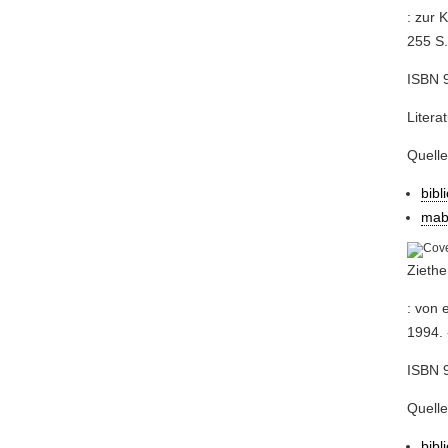
: zur 
255 S.
ISBN 9
Litera
Quell
bibl
mab
Ziethe
: von 
1994. 
ISBN 9
Quell
bibl