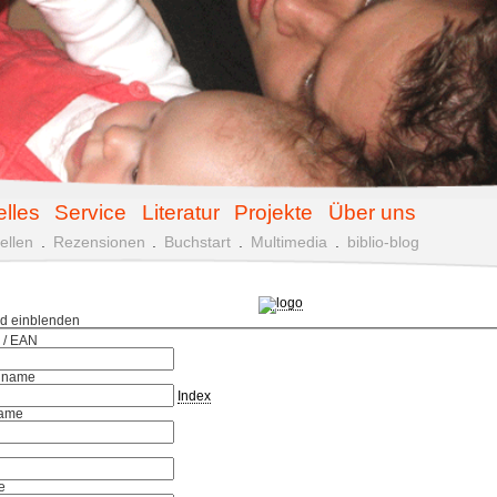
elles
Service
Literatur
Projekte
Über uns
ellen
.
Rezensionen
.
Buchstart
.
Multimedia
.
biblio-blog
ld einblenden
 / EAN
hname
Index
ame
e