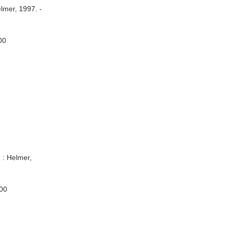
lmer, 1997. -
00
 : Helmer,
.00