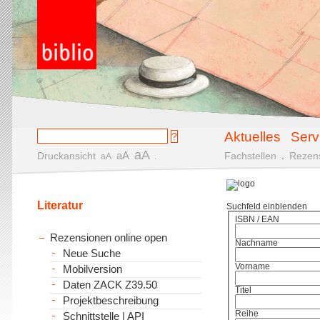
Aktuelles
Serv
aA
aA
Druckansicht
.
Fachstellen
.
Rezen
aA
Literatur
Suchfeld einblenden
ISBN / EAN
Rezensionen online open
Nachname
Neue Suche
Vorname
Mobilversion
Daten ZACK Z39.50
Titel
Projektbeschreibung
Reihe
Schnittstelle | API