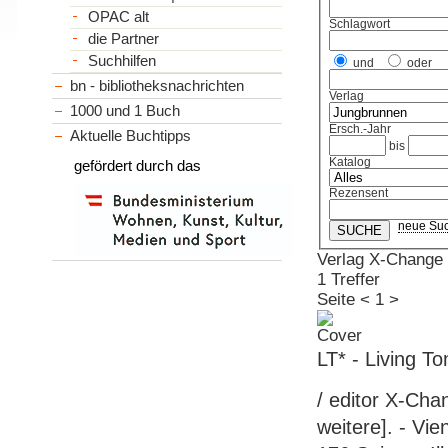
OPAC alt
Schlagwort
die Partner
Suchhilfen
und
oder
bn - bibliotheksnachrichten
Verlag
1000 und 1 Buch
Ersch.-Jahr
Aktuelle Buchtipps
bis
Katalog
gefördert durch das
Rezensent
neue Su
Verlag X-Change 
1 Treffer
Seite
<
1
>
LT* - Living T
/ editor X-Cha
weitere]. - Vi