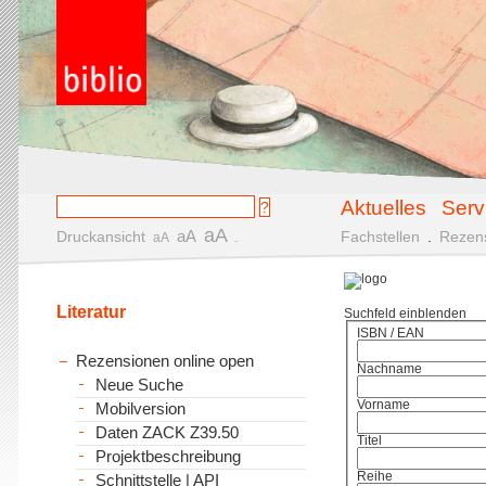
Aktuelles
Serv
aA
aA
Druckansicht
.
Fachstellen
.
Rezen
aA
Literatur
Suchfeld einblenden
ISBN / EAN
Rezensionen online open
Nachname
Neue Suche
Vorname
Mobilversion
Daten ZACK Z39.50
Titel
Projektbeschreibung
Reihe
Schnittstelle | API