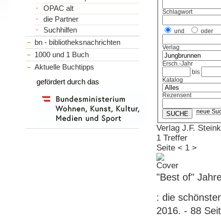
OPAC alt
Schlagwort
die Partner
Suchhilfen
und
oder
bn - bibliotheksnachrichten
Verlag
1000 und 1 Buch
Ersch.-Jahr
Aktuelle Buchtipps
bis
Katalog
gefördert durch das
Rezensent
neue Su
Verlag J.F. Stein
1 Treffer
Seite
<
1
>
"Best of" Jahr
: die schönste
2016. - 88 Sei