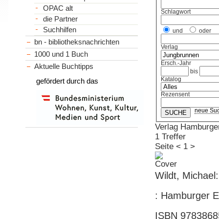
OPAC alt
Schlagwort
die Partner
Suchhilfen
und
oder
bn - bibliotheksnachrichten
Verlag
1000 und 1 Buch
Ersch.-Jahr
Aktuelle Buchtipps
bis
Katalog
gefördert durch das
Rezensent
neue Su
Verlag Hamburger
1 Treffer
Seite
<
1
>
Wildt, Michael
: Hamburger Ed
ISBN 9783868