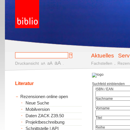
Aktuelles
Serv
aA
aA
Druckansicht
.
Fachstellen
.
Rezen
aA
Literatur
Suchfeld einblenden
ISBN / EAN
Rezensionen online open
Nachname
Neue Suche
Vorname
Mobilversion
Daten ZACK Z39.50
Titel
Projektbeschreibung
Reihe
Schnittstelle | API