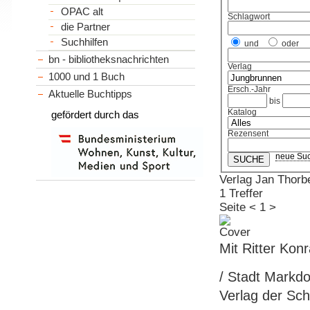
OPAC alt
Schlagwort
die Partner
Suchhilfen
und
oder
bn - bibliotheksnachrichten
Verlag
1000 und 1 Buch
Ersch.-Jahr
Aktuelle Buchtipps
bis
Katalog
gefördert durch das
Rezensent
neue Su
Verlag Jan Thor
1 Treffer
Seite
<
1
>
Mit Ritter Kon
/ Stadt Markdor
Verlag der Sch