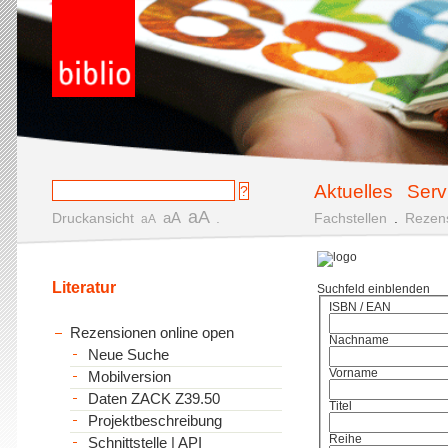
Aktuelles
Serv
aA
aA
Druckansicht
.
Fachstellen
.
Rezen
aA
Literatur
Suchfeld einblenden
ISBN / EAN
Rezensionen online open
Nachname
Neue Suche
Vorname
Mobilversion
Daten ZACK Z39.50
Titel
Projektbeschreibung
Reihe
Schnittstelle | API