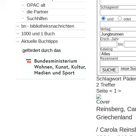
OPAC alt
Schlagwort
die Partner
Suchhilfen
und
oder
bn - bibliotheksnachrichten
Verlag
1000 und 1 Buch
Ersch.-Jahr
Aktuelle Buchtipps
bis
Katalog
gefördert durch das
Rezensent
neue Su
Schlagwort Päder
2 Treffer
Seite
<
1
>
Reinsberg, Ca
Griechenland
/ Carola Reins