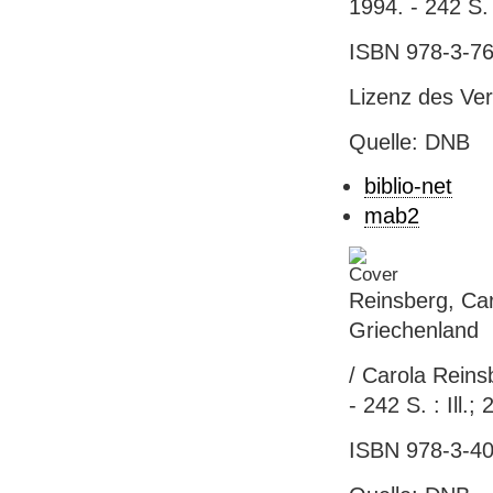
1994. - 242 S. 
ISBN 978-3-76
Lizenz des Ve
Quelle: DNB
biblio-net
mab2
Reinsberg, Ca
Griechenland
/ Carola Reins
- 242 S. : Ill.;
ISBN 978-3-40