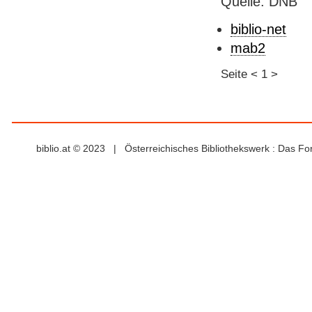
Quelle: DNB
biblio-net
mab2
Seite
<
1
>
biblio.at © 2023 | Österreichisches Bibliothekswerk : Das F