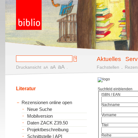
Aktuelles
Serv
aA
aA
Druckansicht
.
Fachstellen
.
Rezen
aA
Literatur
Suchfeld einblenden
ISBN / EAN
Rezensionen online open
Nachname
Neue Suche
Vorname
Mobilversion
Daten ZACK Z39.50
Titel
Projektbeschreibung
Reihe
Schnittstelle | API